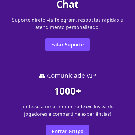
Chat
Suporte direto via Telegram, respostas rápidas e
atendimento personalizado!
Falar Suporte
👥 Comunidade VIP
1000+
Junte-se a uma comunidade exclusiva de
jogadores e compartilhe experiências!
Entrar Grupo