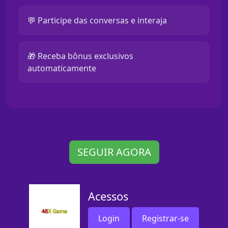
💬 Participe das conversas e interaja
🎁 Receba bônus exclusivos
automaticamente
SEGUIR AGORA
Acessos
Login
Registrar-se