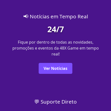
📢 Notícias em Tempo Real
24/7
Fique por dentro de todas as novidades,
promoções e eventos da 48X Game em tempo
real!
Ver Notícias
💬 Suporte Direto