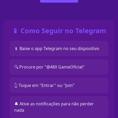
📱 Como Seguir no Telegram
📱 Baixe o app Telegram no seu dispositivo
🔍 Procure por "@48X GameOficial"
👆 Toque em "Entrar" ou "Join"
🔔 Ative as notificações para não perder
nada