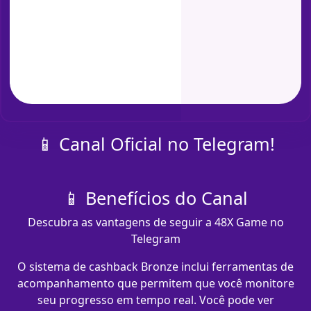
📱 Canal Oficial no Telegram!
📱 Benefícios do Canal
Descubra as vantagens de seguir a 48X Game no
Telegram
O sistema de cashback Bronze inclui ferramentas de
acompanhamento que permitem que você monitore
seu progresso em tempo real. Você pode ver