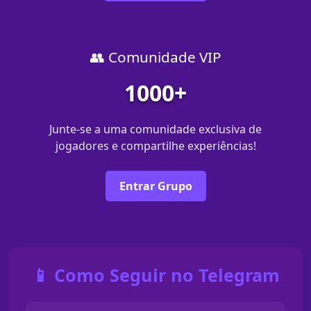
👥 Comunidade VIP
1000+
Junte-se a uma comunidade exclusiva de
jogadores e compartilhe experiências!
Entrar Grupo
📱 Como Seguir no Telegram