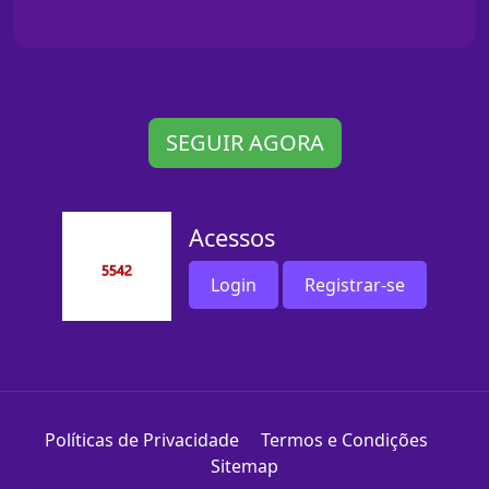
SEGUIR AGORA
Acessos
Login
Registrar-se
Políticas de Privacidade
Termos e Condições
Sitemap