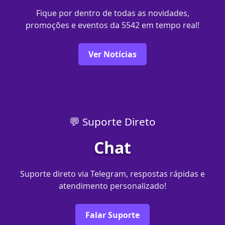
Fique por dentro de todas as novidades,
promoções e eventos da 5542 em tempo real!
Ver Notícias
💬 Suporte Direto
Chat
Suporte direto via Telegram, respostas rápidas e
atendimento personalizado!
Falar Suporte