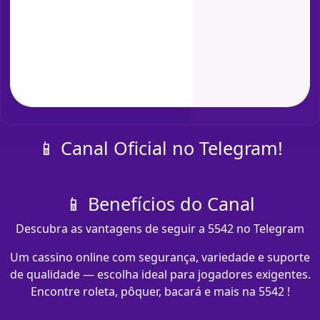
📱 Canal Oficial no Telegram!
📱 Benefícios do Canal
Descubra as vantagens de seguir a 5542 no Telegram
Um cassino online com segurança, variedade e suporte
de qualidade — escolha ideal para jogadores exigentes.
Encontre roleta, pôquer, bacará e mais na 5542 !