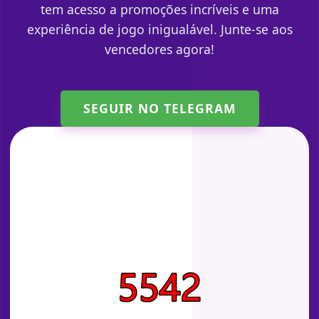
tem acesso a promoções incríveis e uma
experiência de jogo inigualável. Junte-se aos
vencedores agora!
SEGUIR NO TELEGRAM