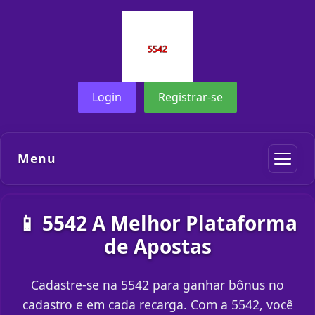
Login
Registrar-se
Menu
📱 5542 A Melhor Plataforma
de Apostas
Cadastre-se na 5542 para ganhar bônus no
cadastro e em cada recarga. Com a 5542, você