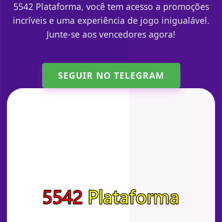
5542 Plataforma, você tem acesso a promoções
incríveis e uma experiência de jogo inigualável.
Junte-se aos vencedores agora!
SEGUIR NO TELEGRAM