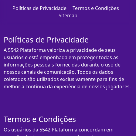
Políticas de Privacidade
Termos e Condições
Sitemap
Políticas de Privacidade
A 5542 Plataforma valoriza a privacidade de seus
usuários e está empenhada em proteger todas as
informações pessoais fornecidas durante o uso de
nossos canais de comunicação. Todos os dados
coletados são utilizados exclusivamente para fins de
melhoria contínua da experiência de nossos jogadores.
Termos e Condições
Os usuários da 5542 Plataforma concordam em