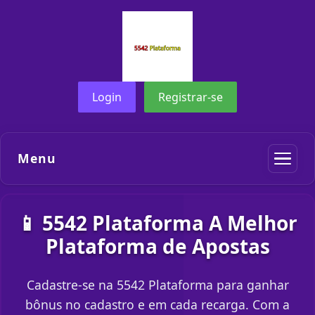
Login
Registrar-se
Menu
📱 5542 Plataforma A Melhor
Plataforma de Apostas
Cadastre-se na 5542 Plataforma para ganhar
bônus no cadastro e em cada recarga. Com a