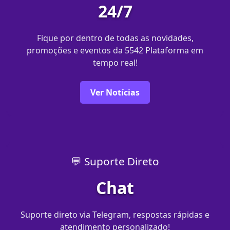
24/7
Fique por dentro de todas as novidades,
promoções e eventos da 5542 Plataforma em
tempo real!
Ver Notícias
💬 Suporte Direto
Chat
Suporte direto via Telegram, respostas rápidas e
atendimento personalizado!