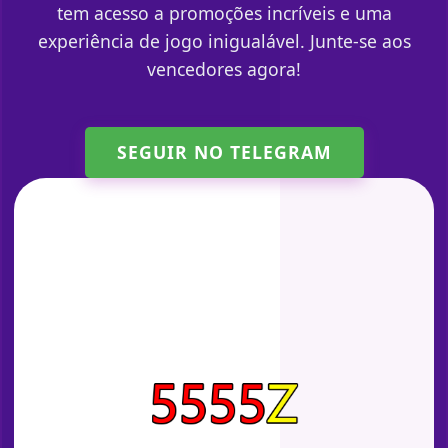
tem acesso a promoções incríveis e uma
experiência de jogo inigualável. Junte-se aos
vencedores agora!
SEGUIR NO TELEGRAM