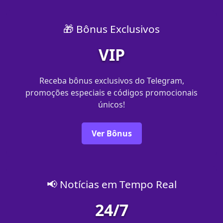
🎁 Bônus Exclusivos
VIP
Receba bônus exclusivos do Telegram,
promoções especiais e códigos promocionais
únicos!
Ver Bônus
📢 Notícias em Tempo Real
24/7