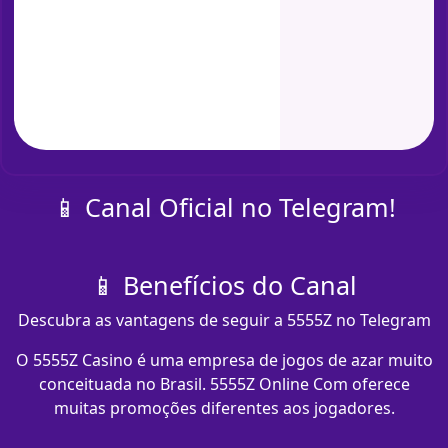
📱 Canal Oficial no Telegram!
📱 Benefícios do Canal
Descubra as vantagens de seguir a 5555Z no Telegram
O 5555Z Casino é uma empresa de jogos de azar muito
conceituada no Brasil. 5555Z Online Com oferece
muitas promoções diferentes aos jogadores.