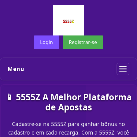
Login
Registrar-se
Menu
📱 5555Z A Melhor Plataforma
de Apostas
Cadastre-se na 5555Z para ganhar bônus no
cadastro e em cada recarga. Com a 5555Z, você