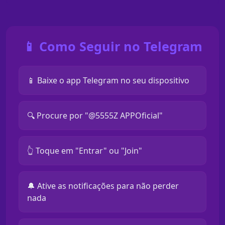
📱 Como Seguir no Telegram
📱 Baixe o app Telegram no seu dispositivo
🔍 Procure por "@5555Z APPOficial"
👆 Toque em "Entrar" ou "Join"
🔔 Ative as notificações para não perder
nada