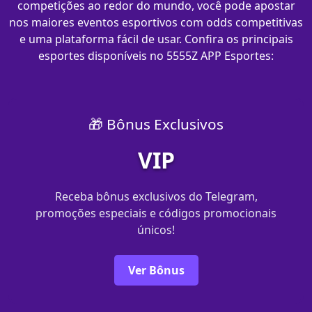
competições ao redor do mundo, você pode apostar
nos maiores eventos esportivos com odds competitivas
e uma plataforma fácil de usar. Confira os principais
esportes disponíveis no 5555Z APP Esportes:
🎁 Bônus Exclusivos
VIP
Receba bônus exclusivos do Telegram,
promoções especiais e códigos promocionais
únicos!
Ver Bônus