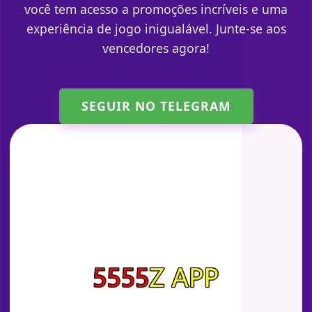
você tem acesso a promoções incríveis e uma
experiência de jogo inigualável. Junte-se aos
vencedores agora!
SEGUIR NO TELEGRAM