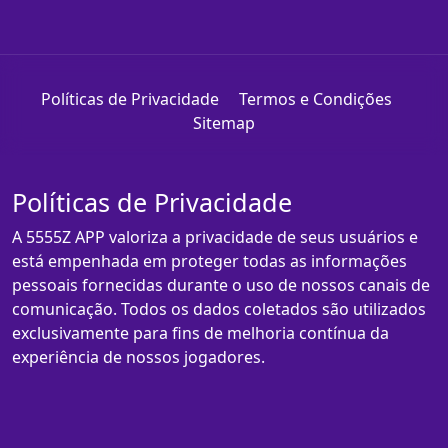
Políticas de Privacidade
Termos e Condições
Sitemap
Políticas de Privacidade
A 5555Z APP valoriza a privacidade de seus usuários e
está empenhada em proteger todas as informações
pessoais fornecidas durante o uso de nossos canais de
comunicação. Todos os dados coletados são utilizados
exclusivamente para fins de melhoria contínua da
experiência de nossos jogadores.