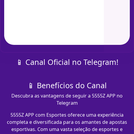
📱 Canal Oficial no Telegram!
📱 Benefícios do Canal
Descubra as vantagens de seguir a 5555Z APP no
Telegram
5555Z APP com​ Esportes oferece uma experiência
completa e diversificada para os amantes de apostas
esportivas. Com uma vasta seleção de esportes e