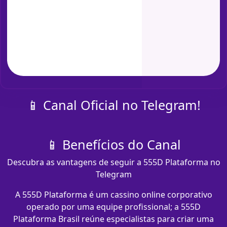
📱 Canal Oficial no Telegram!
📱 Benefícios do Canal
Descubra as vantagens de seguir a 555D Plataforma no
Telegram
A 555D Plataforma é um cassino online corporativo
operado por uma equipe profissional; a 555D
Plataforma Brasil reúne especialistas para criar uma