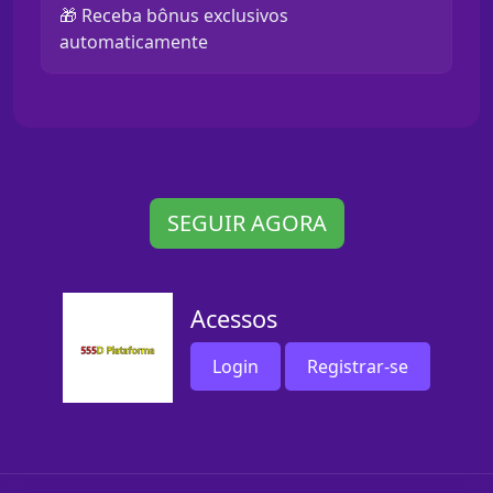
🎁 Receba bônus exclusivos
automaticamente
SEGUIR AGORA
Acessos
Login
Registrar-se