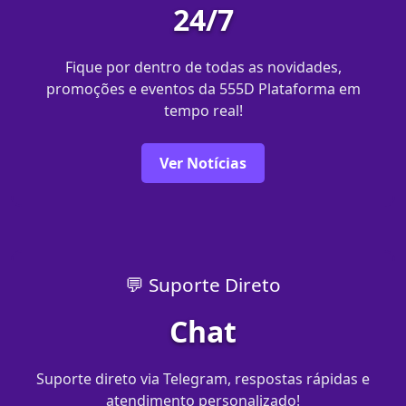
24/7
Fique por dentro de todas as novidades,
promoções e eventos da 555D Plataforma em
tempo real!
Ver Notícias
💬 Suporte Direto
Chat
Suporte direto via Telegram, respostas rápidas e
atendimento personalizado!