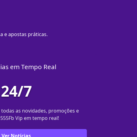
 e apostas práticas.
cias em Tempo Real
24/7
e todas as novidades, promoções e
 555Fb Vip em tempo real!
Ver Notícias