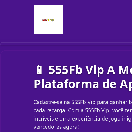
📱 555Fb Vip A M
Plataforma de A
Cadastre-se na 555Fb Vip para ganhar 
cada recarga. Com a 555Fb Vip, você t
incríveis e uma experiência de jogo inig
vencedores agora!