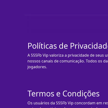
Políticas de Privacida
A 555Fb Vip valoriza a privacidade de seus
nossos canais de comunicação. Todos os dad
jogadores.
Termos e Condições
Os usuários da 555Fb Vip concordam em resp