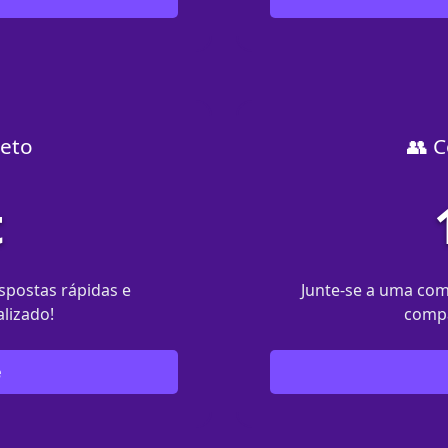
reto
👥 
t
espostas rápidas e
Junte-se a uma com
lizado!
compa
e