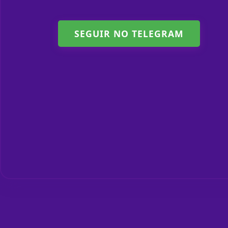
SEGUIR NO TELEGRAM