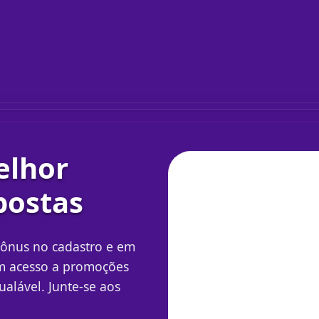
elhor
postas
bônus no cadastro e em
em acesso a promoções
ualável. Junte-se aos