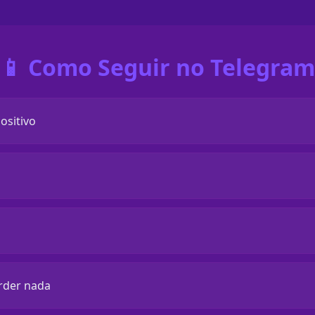
📱 Como Seguir no Telegram
ositivo
erder nada