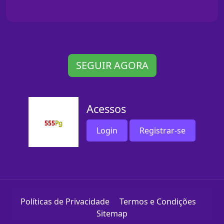
SEGUIR AGORA
Acessos
Login
Registrar-se
Políticas de Privacidade
Termos e Condições
Sitemap