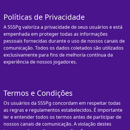
Políticas de Privacidade
A 555Pg valoriza a privacidade de seus usuários e está
empenhada em proteger todas as informações
pessoais fornecidas durante o uso de nossos canais de
comunicação. Todos os dados coletados são utilizados
exclusivamente para fins de melhoria contínua da
experiência de nossos jogadores.
Termos e Condições
Os usuários da 555Pg concordam em respeitar todas
as regras e regulamentos estabelecidos. É importante
ler e entender todos os termos antes de participar de
nossos canais de comunicação. A violação destes