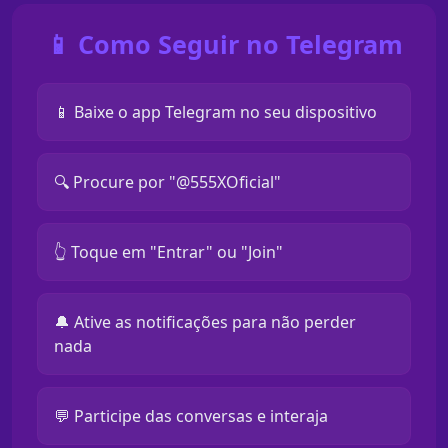
📱 Como Seguir no Telegram
📱 Baixe o app Telegram no seu dispositivo
🔍 Procure por "@555XOficial"
👆 Toque em "Entrar" ou "Join"
🔔 Ative as notificações para não perder
nada
💬 Participe das conversas e interaja