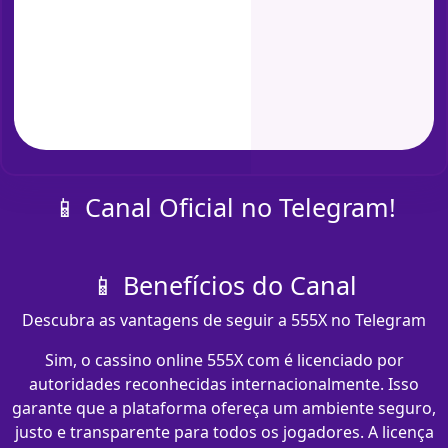
📱 Canal Oficial no Telegram!
📱 Benefícios do Canal
Descubra as vantagens de seguir a 555X no Telegram
Sim, o cassino online 555X com​ é licenciado por
autoridades reconhecidas internacionalmente. Isso
garante que a plataforma ofereça um ambiente seguro,
justo e transparente para todos os jogadores. A licença