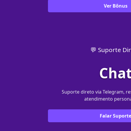
Ver Bônus
💬 Suporte Di
Cha
Suporte direto via Telegram, r
atendimento persona
Falar Suport