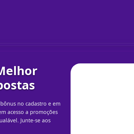
Melhor
postas
 bônus no cadastro e em
tem acesso a promoções
ualável. Junte-se aos