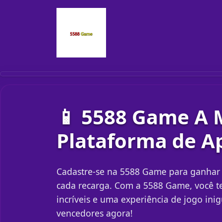
📱 5588 Game A 
Plataforma de A
Cadastre-se na 5588 Game para ganhar
cada recarga. Com a 5588 Game, você 
incríveis e uma experiência de jogo inig
vencedores agora!