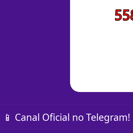
📱 Canal Oficial no Telegram!