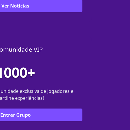
Ver Notícias
Comunidade VIP
1000+
unidade exclusiva de jogadores e
rtilhe experiências!
Entrar Grupo