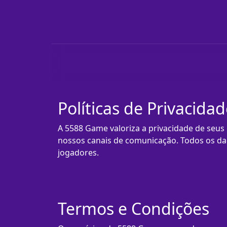
Políticas de Privacida
A 5588 Game valoriza a privacidade de seu
nossos canais de comunicação. Todos os dad
jogadores.
Termos e Condições