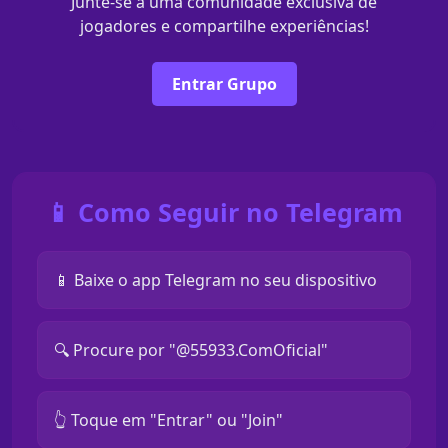
Junte-se a uma comunidade exclusiva de
jogadores e compartilhe experiências!
Entrar Grupo
📱 Como Seguir no Telegram
📱 Baixe o app Telegram no seu dispositivo
🔍 Procure por "@55933.ComOficial"
👆 Toque em "Entrar" ou "Join"