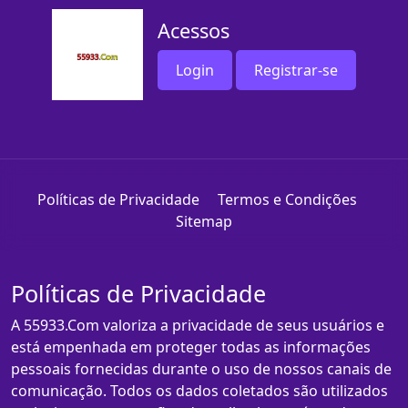
Acessos
Login
Registrar-se
Políticas de Privacidade
Termos e Condições
Sitemap
Políticas de Privacidade
A 55933.Com valoriza a privacidade de seus usuários e
está empenhada em proteger todas as informações
pessoais fornecidas durante o uso de nossos canais de
comunicação. Todos os dados coletados são utilizados