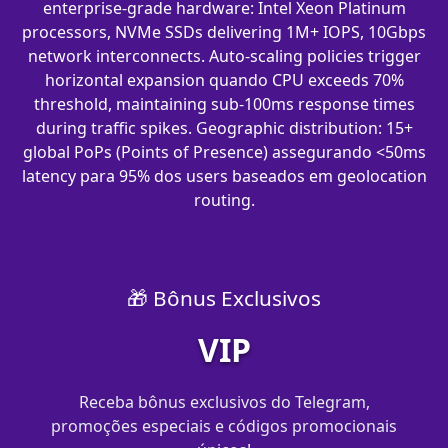
enterprise-grade hardware: Intel Xeon Platinum
processors, NVMe SSDs delivering 1M+ IOPS, 10Gbps
network interconnects. Auto-scaling policies trigger
horizontal expansion quando CPU exceeds 70%
threshold, maintaining sub-100ms response times
during traffic spikes. Geographic distribution: 15+
global PoPs (Points of Presence) assegurando <50ms
latency para 95% dos users baseados em geolocation
routing.
🎁 Bônus Exclusivos
VIP
Receba bônus exclusivos do Telegram,
promoções especiais e códigos promocionais