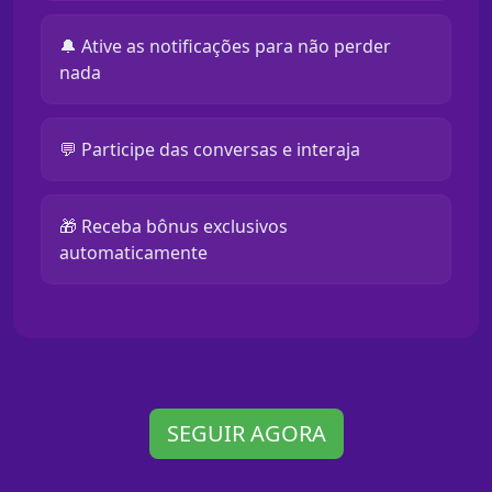
🔔 Ative as notificações para não perder
nada
💬 Participe das conversas e interaja
🎁 Receba bônus exclusivos
automaticamente
SEGUIR AGORA