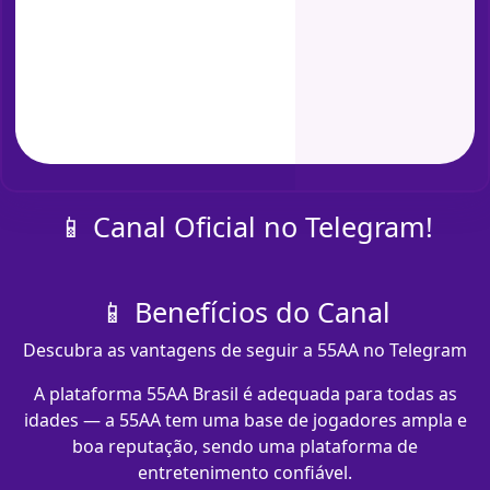
📱 Canal Oficial no Telegram!
📱 Benefícios do Canal
Descubra as vantagens de seguir a 55AA no Telegram
A plataforma 55AA Brasil é adequada para todas as
idades — a 55AA tem uma base de jogadores ampla e
boa reputação, sendo uma plataforma de
entretenimento confiável.