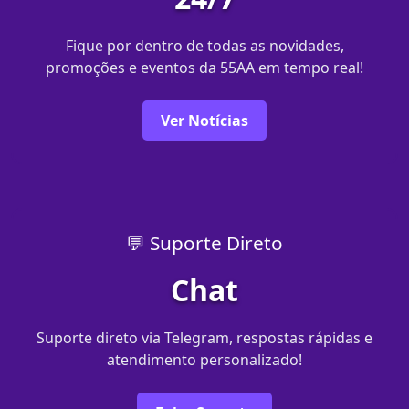
Fique por dentro de todas as novidades,
promoções e eventos da 55AA em tempo real!
Ver Notícias
💬 Suporte Direto
Chat
Suporte direto via Telegram, respostas rápidas e
atendimento personalizado!