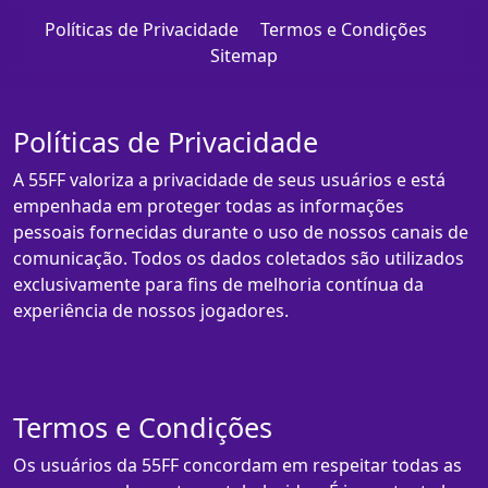
Políticas de Privacidade
Termos e Condições
Sitemap
Políticas de Privacidade
A 55FF valoriza a privacidade de seus usuários e está
empenhada em proteger todas as informações
pessoais fornecidas durante o uso de nossos canais de
comunicação. Todos os dados coletados são utilizados
exclusivamente para fins de melhoria contínua da
experiência de nossos jogadores.
Termos e Condições
Os usuários da 55FF concordam em respeitar todas as