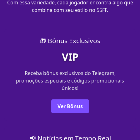
Com essa variedade, cada jogador encontra algo que
combina com seu estilo no 55FF.
🎁 Bônus Exclusivos
VIP
Receba bônus exclusivos do Telegram,
promoções especiais e códigos promocionais
únicos!
Ver Bônus
📢 Notícias em Tempo Real