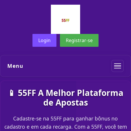
Login
Registrar-se
Menu
📱 55FF A Melhor Plataforma
de Apostas
Cadastre-se na 55FF para ganhar bônus no
cadastro e em cada recarga. Com a 55FF, você tem