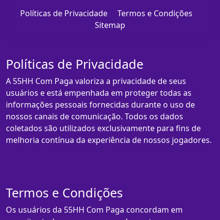
Políticas de Privacidade
Termos e Condições
Sitemap
Políticas de Privacidade
A 55HH Com Paga valoriza a privacidade de seus
usuários e está empenhada em proteger todas as
informações pessoais fornecidas durante o uso de
nossos canais de comunicação. Todos os dados
coletados são utilizados exclusivamente para fins de
melhoria contínua da experiência de nossos jogadores.
Termos e Condições
Os usuários da 55HH Com Paga concordam em