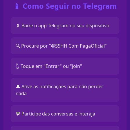
📱 Como Seguir no Telegram
📱 Baixe o app Telegram no seu dispositivo
🔍 Procure por "@55HH Com PagaOficial"
👆 Toque em "Entrar" ou "Join"
🔔 Ative as notificações para não perder
nada
💬 Participe das conversas e interaja