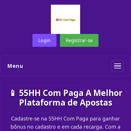
Login
Registrar-se
Menu
📱 55HH Com Paga A Melhor
Plataforma de Apostas
Cadastre-se na 55HH Com Paga para ganhar
bônus no cadastro e em cada recarga. Com a