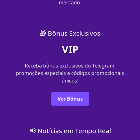
mercado.
🎁 Bônus Exclusivos
VIP
Receba bônus exclusivos do Telegram,
promoções especiais e códigos promocionais
únicos!
Ver Bônus
📢 Notícias em Tempo Real