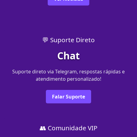
💬 Suporte Direto
Chat
Suporte direto via Telegram, respostas rápidas e
atendimento personalizado!
Falar Suporte
👥 Comunidade VIP