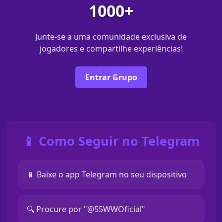
1000+
Junte-se a uma comunidade exclusiva de
jogadores e compartilhe experiências!
Entrar Grupo
📱 Como Seguir no Telegram
📱 Baixe o app Telegram no seu dispositivo
🔍 Procure por "@55WWOficial"