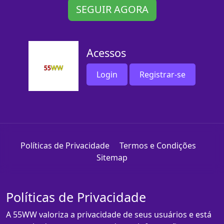
SEGUIR AGORA
Acessos
Login
Registrar-se
Políticas de Privacidade
Termos e Condições
Sitemap
Políticas de Privacidade
A 55WW valoriza a privacidade de seus usuários e está