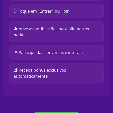
👆 Toque em "Entrar" ou "Join"
🔔 Ative as notificações para não perder
nada
💬 Participe das conversas e interaja
🎁 Receba bônus exclusivos
automaticamente