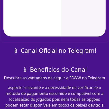
📱 Canal Oficial no Telegram!
📱 Benefícios do Canal
Descubra as vantagens de seguir a 55WW no Telegram
aspecto relevante é a necessidade de verificar se o
método de pagamento escolhido é compatível com a
localização do jogador, pois nem todas as opções
podem estar disponíveis em todos os países devido a