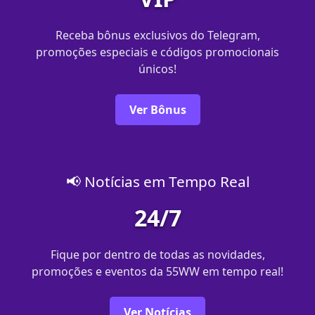
Receba bônus exclusivos do Telegram,
promoções especiais e códigos promocionais
únicos!
Ver Bônus
📢 Notícias em Tempo Real
24/7
Fique por dentro de todas as novidades,
promoções e eventos da 55WW em tempo real!
Ver Notícias