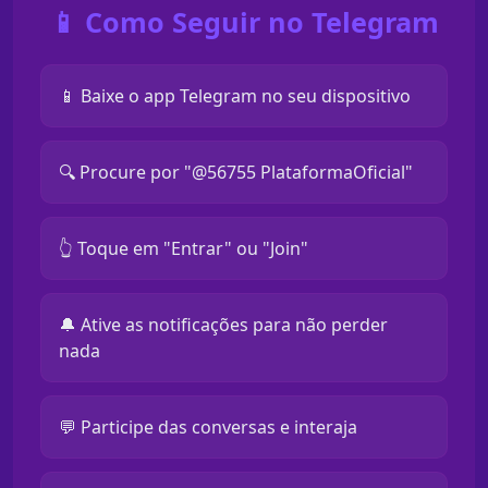
📱 Como Seguir no Telegram
📱 Baixe o app Telegram no seu dispositivo
🔍 Procure por "@56755 PlataformaOficial"
👆 Toque em "Entrar" ou "Join"
🔔 Ative as notificações para não perder
nada
💬 Participe das conversas e interaja