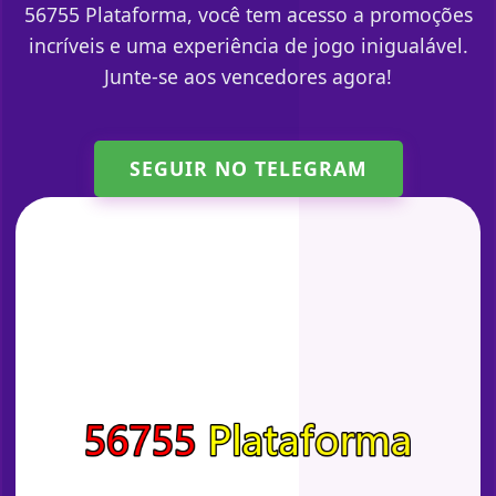
56755 Plataforma, você tem acesso a promoções
incríveis e uma experiência de jogo inigualável.
Junte-se aos vencedores agora!
SEGUIR NO TELEGRAM