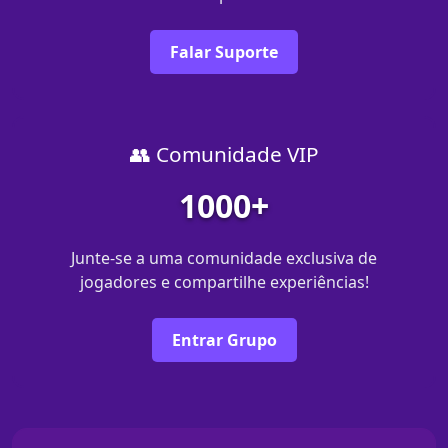
Falar Suporte
👥 Comunidade VIP
1000+
Junte-se a uma comunidade exclusiva de
jogadores e compartilhe experiências!
Entrar Grupo