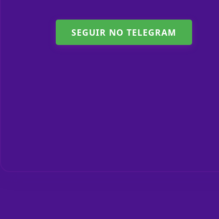
SEGUIR NO TELEGRAM