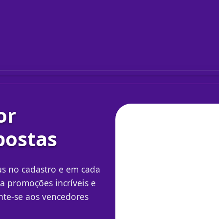
or
postas
us no cadastro e em cada
a promoções incríveis e
unte-se aos vencedores