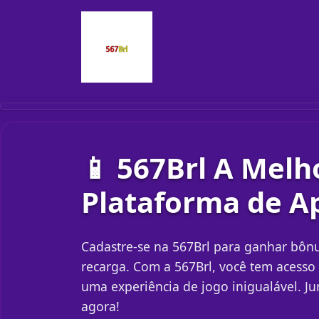
📱 567Brl A Melh
Plataforma de A
Cadastre-se na 567Brl para ganhar bôn
recarga. Com a 567Brl, você tem acesso 
uma experiência de jogo inigualável. J
agora!