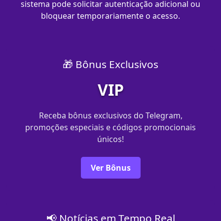
sistema pode solicitar autenticação adicional ou
bloquear temporariamente o acesso.
🎁 Bônus Exclusivos
VIP
Receba bônus exclusivos do Telegram,
promoções especiais e códigos promocionais
únicos!
Ver Bônus
📢 Notícias em Tempo Real