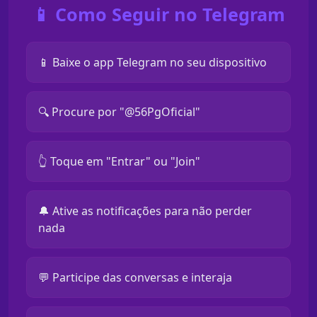
📱 Como Seguir no Telegram
📱 Baixe o app Telegram no seu dispositivo
🔍 Procure por "@56PgOficial"
👆 Toque em "Entrar" ou "Join"
🔔 Ative as notificações para não perder
nada
💬 Participe das conversas e interaja