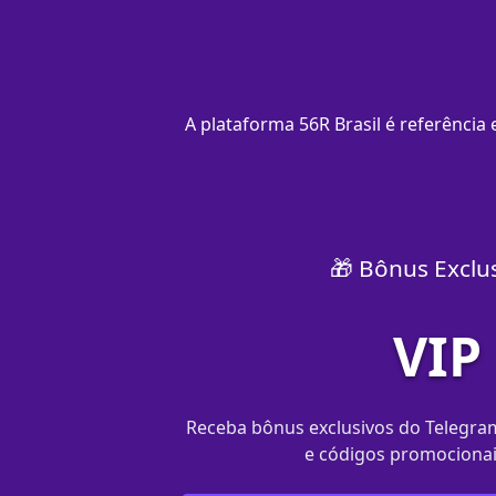
A plataforma 56R Brasil é referência 
🎁 Bônus Exclu
VIP
Receba bônus exclusivos do Telegra
e códigos promocionai