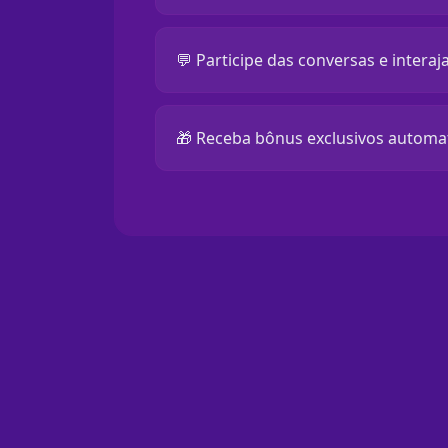
💬 Participe das conversas e interaj
🎁 Receba bônus exclusivos autom