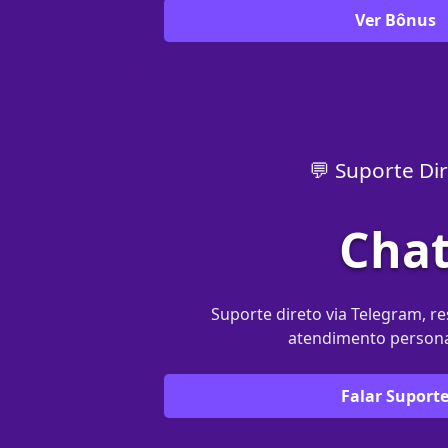
Ver Bônus
💬 Suporte Di
Cha
Suporte direto via Telegram, r
atendimento persona
Falar Suport