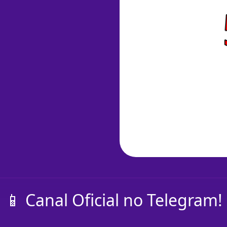
📱 Canal Oficial no Telegram!