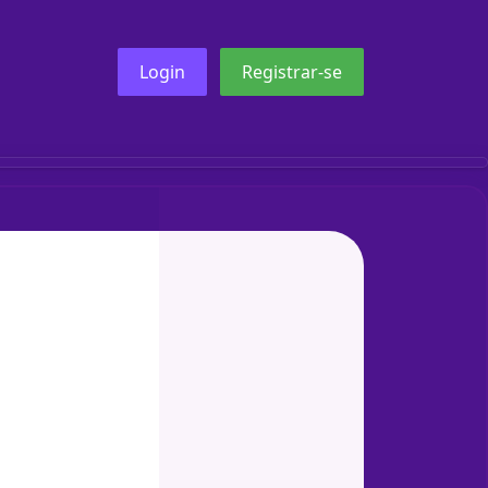
Login
Registrar-se