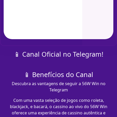
📱 Canal Oficial no Telegram!
📱 Benefícios do Canal
Descubra as vantagens de seguir a 56W Win no
Telegram
Com uma vasta seleção de jogos como roleta,
blackjack, e bacará, o cassino ao vivo do 56W Win
oferece uma experiência de cassino autêntica e