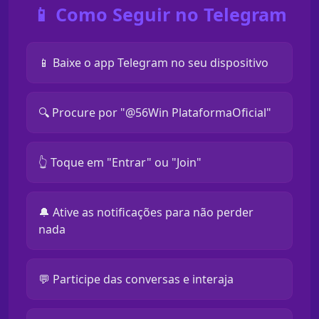
📱 Como Seguir no Telegram
📱 Baixe o app Telegram no seu dispositivo
🔍 Procure por "@56Win PlataformaOficial"
👆 Toque em "Entrar" ou "Join"
🔔 Ative as notificações para não perder
nada
💬 Participe das conversas e interaja