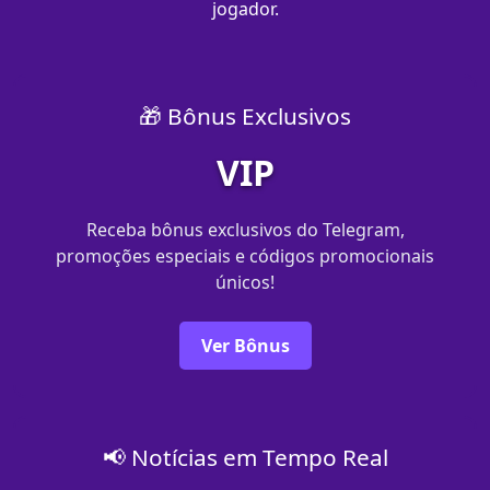
jogador.
🎁 Bônus Exclusivos
VIP
Receba bônus exclusivos do Telegram,
promoções especiais e códigos promocionais
únicos!
Ver Bônus
📢 Notícias em Tempo Real