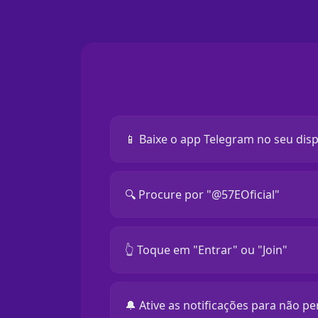
📱 Baixe o app Telegram no seu disp
🔍 Procure por "@57EOficial"
👆 Toque em "Entrar" ou "Join"
🔔 Ative as notificações para não p