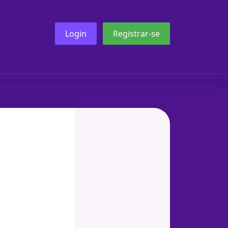
Login
Registrar-se