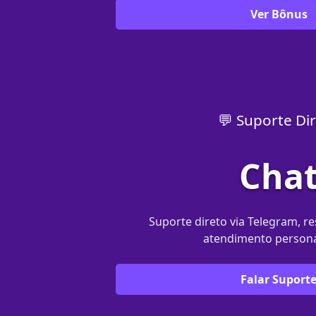
Ver Bônus
💬 Suporte Di
Cha
Suporte direto via Telegram, r
atendimento persona
Falar Suport