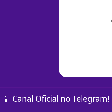
📱 Canal Oficial no Telegram!