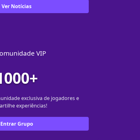
Ver Notícias
Comunidade VIP
1000+
unidade exclusiva de jogadores e
rtilhe experiências!
Entrar Grupo