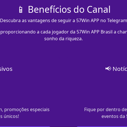
📱 Benefícios do Canal
Descubra as vantagens de seguir a 57Win APP no Telegra
, proporcionando a cada jogador da 57Win APP Brasil a chan
sonho da riqueza.
sivos
📢 Notí
m, promoções especiais
Fique por dentro d
s únicos!
eventos da 