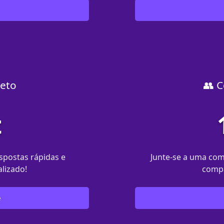
reto
👥 
t
espostas rápidas e
Junte-se a uma com
lizado!
compa
e