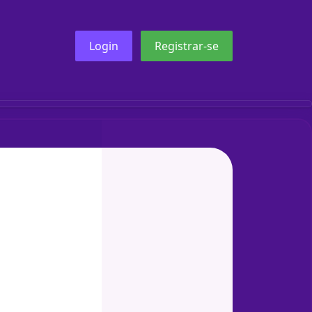
Login
Registrar-se