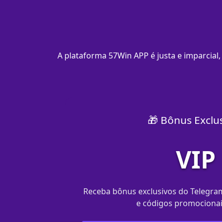
A plataforma 57Win APP é justa e imparcial
🎁 Bônus Exclu
VIP
Receba bônus exclusivos do Telegra
e códigos promocionai