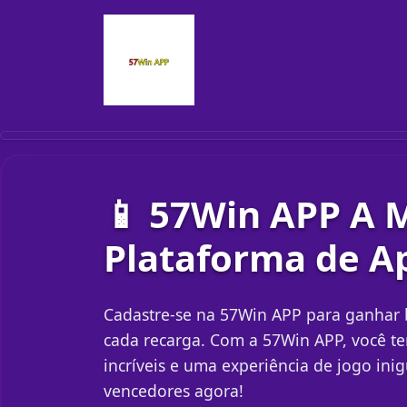
📱 57Win APP A 
Plataforma de A
Cadastre-se na 57Win APP para ganhar 
cada recarga. Com a 57Win APP, você t
incríveis e uma experiência de jogo inig
vencedores agora!