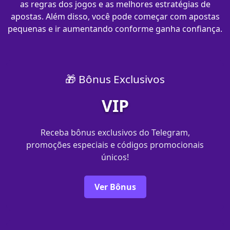
as regras dos jogos e as melhores estratégias de
apostas. Além disso, você pode começar com apostas
pequenas e ir aumentando conforme ganha confiança.
🎁 Bônus Exclusivos
VIP
Receba bônus exclusivos do Telegram,
promoções especiais e códigos promocionais
únicos!
Ver Bônus