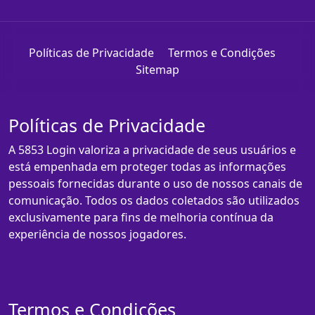
Políticas de Privacidade
Termos e Condições
Sitemap
Políticas de Privacidade
A 5853 Login valoriza a privacidade de seus usuários e
está empenhada em proteger todas as informações
pessoais fornecidas durante o uso de nossos canais de
comunicação. Todos os dados coletados são utilizados
exclusivamente para fins de melhoria contínua da
experiência de nossos jogadores.
Termos e Condições