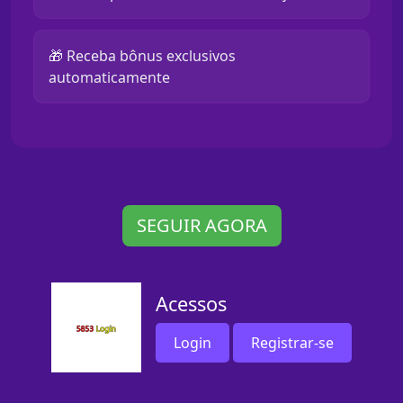
🎁 Receba bônus exclusivos
automaticamente
SEGUIR AGORA
Acessos
Login
Registrar-se