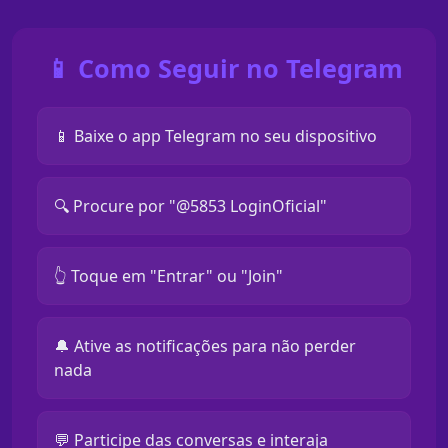
📱 Como Seguir no Telegram
📱 Baixe o app Telegram no seu dispositivo
🔍 Procure por "@5853 LoginOficial"
👆 Toque em "Entrar" ou "Join"
🔔 Ative as notificações para não perder
nada
💬 Participe das conversas e interaja