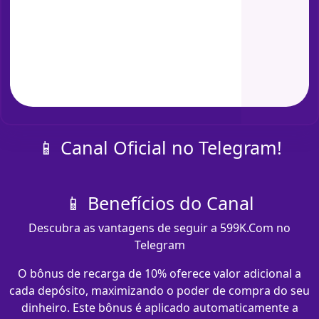
📱 Canal Oficial no Telegram!
📱 Benefícios do Canal
Descubra as vantagens de seguir a 599K.Com no
Telegram
O bônus de recarga de 10% oferece valor adicional a
cada depósito, maximizando o poder de compra do seu
dinheiro. Este bônus é aplicado automaticamente a