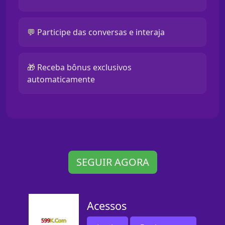
💬 Participe das conversas e interaja
🎁 Receba bônus exclusivos
automaticamente
SEGUIR AGORA
Acessos