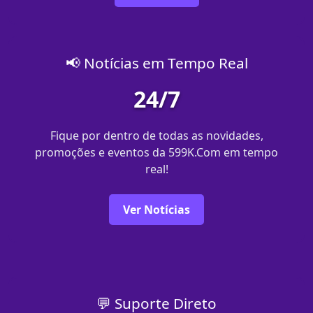
📢 Notícias em Tempo Real
24/7
Fique por dentro de todas as novidades,
promoções e eventos da 599K.Com em tempo
real!
Ver Notícias
💬 Suporte Direto