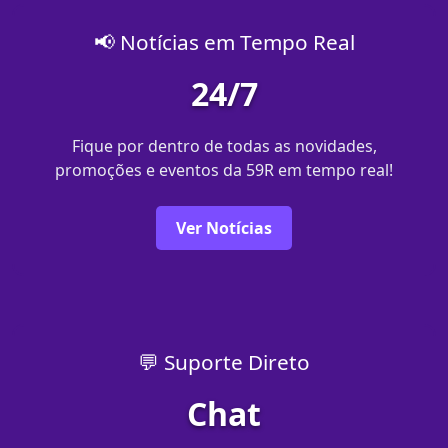
📢 Notícias em Tempo Real
24/7
Fique por dentro de todas as novidades,
promoções e eventos da 59R em tempo real!
Ver Notícias
💬 Suporte Direto
Chat