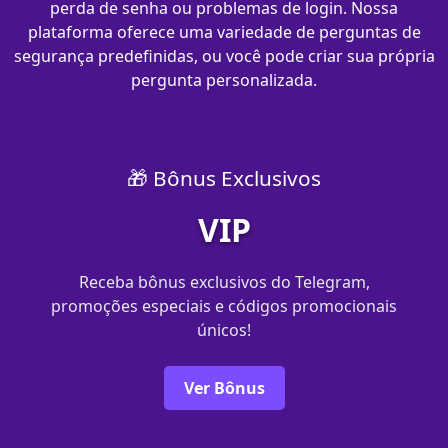
perda de senha ou problemas de login. Nossa
plataforma oferece uma variedade de perguntas de
segurança predefinidas, ou você pode criar sua própria
pergunta personalizada.
🎁 Bônus Exclusivos
VIP
Receba bônus exclusivos do Telegram,
promoções especiais e códigos promocionais
únicos!
Ver Bônus