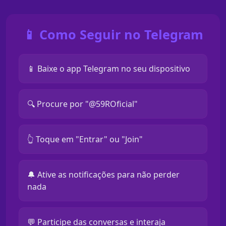
📱 Como Seguir no Telegram
📱 Baixe o app Telegram no seu dispositivo
🔍 Procure por "@59ROficial"
👆 Toque em "Entrar" ou "Join"
🔔 Ative as notificações para não perder
nada
💬 Participe das conversas e interaja