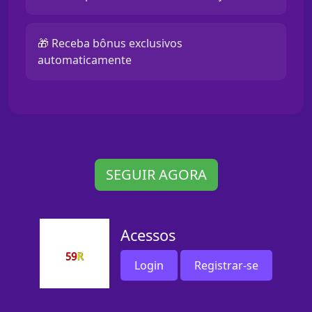
🎁 Receba bônus exclusivos
automaticamente
SEGUIR AGORA
Acessos
Login
Registrar-se