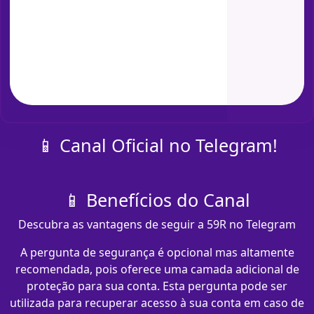
📱 Canal Oficial no Telegram!
📱 Benefícios do Canal
Descubra as vantagens de seguir a 59R no Telegram
A pergunta de segurança é opcional mas altamente
recomendada, pois oferece uma camada adicional de
proteção para sua conta. Esta pergunta pode ser
utilizada para recuperar acesso à sua conta em caso de