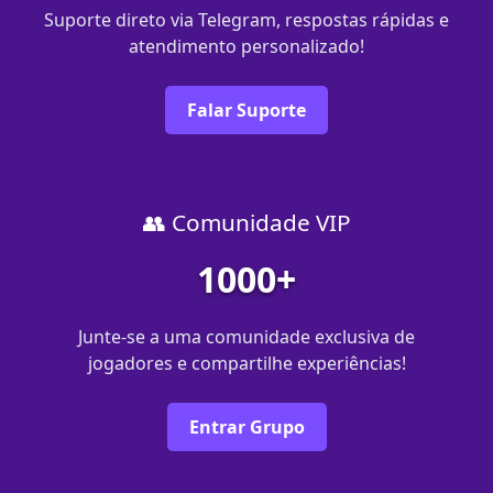
Suporte direto via Telegram, respostas rápidas e
atendimento personalizado!
Falar Suporte
👥 Comunidade VIP
1000+
Junte-se a uma comunidade exclusiva de
jogadores e compartilhe experiências!
Entrar Grupo