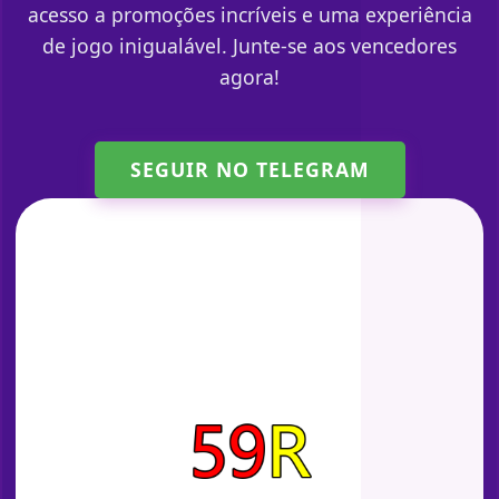
acesso a promoções incríveis e uma experiência
de jogo inigualável. Junte-se aos vencedores
agora!
SEGUIR NO TELEGRAM