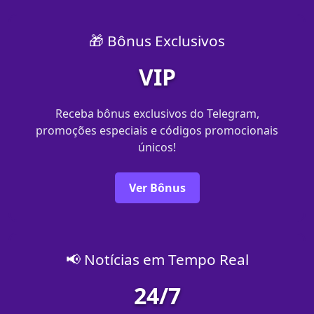
🎁 Bônus Exclusivos
VIP
Receba bônus exclusivos do Telegram,
promoções especiais e códigos promocionais
únicos!
Ver Bônus
📢 Notícias em Tempo Real
24/7