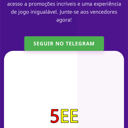
acesso a promoções incríveis e uma experiência
de jogo inigualável. Junte-se aos vencedores
agora!
SEGUIR NO TELEGRAM