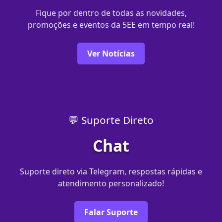
Fique por dentro de todas as novidades,
promoções e eventos da 5EE em tempo real!
Ver Notícias
💬 Suporte Direto
Chat
Suporte direto via Telegram, respostas rápidas e
atendimento personalizado!
Falar Suporte