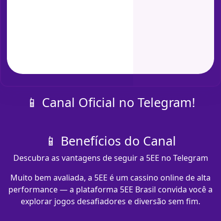
📱 Canal Oficial no Telegram!
📱 Benefícios do Canal
Descubra as vantagens de seguir a 5EE no Telegram
Muito bem avaliada, a 5EE é um cassino online de alta
performance — a plataforma 5EE Brasil convida você a
explorar jogos desafiadores e diversão sem fim.