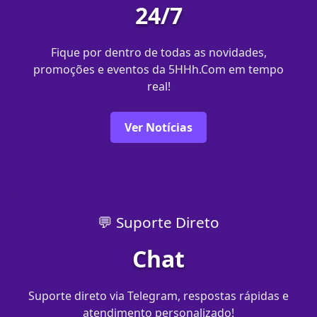
24/7
Fique por dentro de todas as novidades,
promoções e eventos da 5HHh.Com em tempo
real!
Ver Notícias
💬 Suporte Direto
Chat
Suporte direto via Telegram, respostas rápidas e
atendimento personalizado!