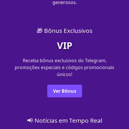
generosos.
🎁 Bônus Exclusivos
VIP
Receba bônus exclusivos do Telegram,
promoções especiais e códigos promocionais
únicos!
Ver Bônus
📢 Notícias em Tempo Real