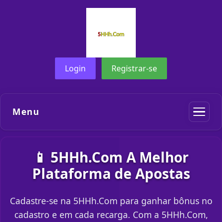
Login
Registrar-se
Menu
📱 5HHh.Com A Melhor
Plataforma de Apostas
Cadastre-se na 5HHh.Com para ganhar bônus no
cadastro e em cada recarga. Com a 5HHh.Com,