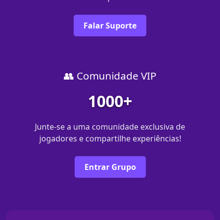
Falar Suporte
👥 Comunidade VIP
1000+
Junte-se a uma comunidade exclusiva de
jogadores e compartilhe experiências!
Entrar Grupo