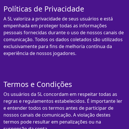
Políticas de Privacidade
A 5L valoriza a privacidade de seus usuários e está
empenhada em proteger todas as informações
pessoais fornecidas durante o uso de nossos canais de
comunicação. Todos os dados coletados são utilizados
exclusivamente para fins de melhoria contínua da
experiência de nossos jogadores.
Termos e Condições
Os usuários da 5L concordam em respeitar todas as
regras e regulamentos estabelecidos. É importante ler
e entender todos os termos antes de participar de
nossos canais de comunicação. A violação destes
termos pode resultar em penalizações ou na
suspensão da conta.