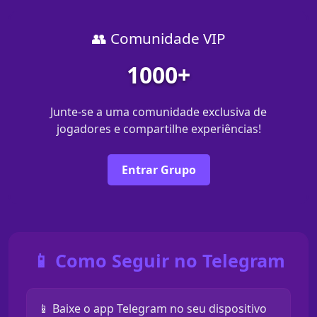
👥 Comunidade VIP
1000+
Junte-se a uma comunidade exclusiva de
jogadores e compartilhe experiências!
Entrar Grupo
📱 Como Seguir no Telegram
📱 Baixe o app Telegram no seu dispositivo