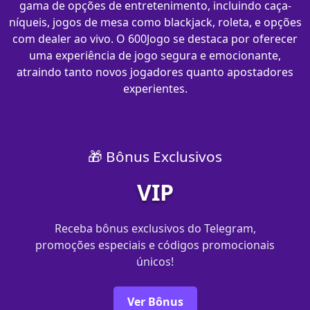
gama de opções de entretenimento, incluindo caça-
níqueis, jogos de mesa como blackjack, roleta, e opções
com dealer ao vivo. O 600Jogo se destaca por oferecer
uma experiência de jogo segura e emocionante,
atraindo tanto novos jogadores quanto apostadores
experientes.
🎁 Bônus Exclusivos
VIP
Receba bônus exclusivos do Telegram,
promoções especiais e códigos promocionais
únicos!
Ver Bônus