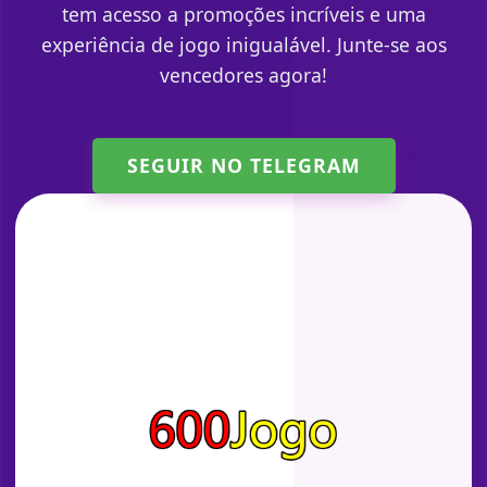
tem acesso a promoções incríveis e uma
experiência de jogo inigualável. Junte-se aos
vencedores agora!
SEGUIR NO TELEGRAM