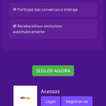
💬 Participe das conversas e interaja
🎁 Receba bônus exclusivos
automaticamente
SEGUIR AGORA
Acessos
Login
Registrar-se