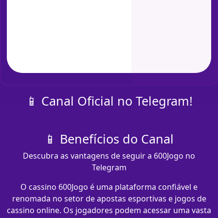
📱 Canal Oficial no Telegram!
📱 Benefícios do Canal
Descubra as vantagens de seguir a 600Jogo no
Telegram
O cassino 600Jogo é uma plataforma confiável e
renomada no setor de apostas esportivas e jogos de
cassino online. Os jogadores podem acessar uma vasta