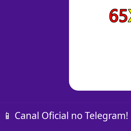
📱 Canal Oficial no Telegram!