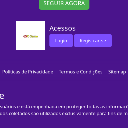
SEGUIR AGORA
Acessos
Login
Registrar-se
Políticas de Privacidade
Termos e Condições
Sitemap
de
 usuários e está empenhada em proteger todas as informaçõ
os coletados são utilizados exclusivamente para fins de m