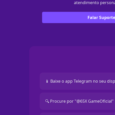
atendimento persona
Falar Suport
📱 Baixe o app Telegram no seu disp
🔍 Procure por "@65X GameOficial"