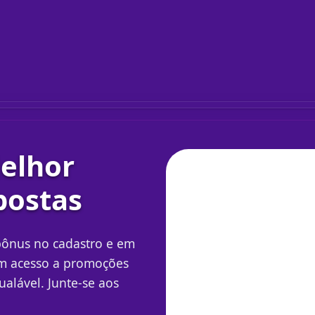
elhor
postas
bônus no cadastro e em
em acesso a promoções
ualável. Junte-se aos