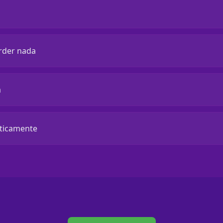
erder nada
a
aticamente