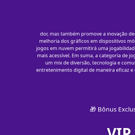
dor, mas também promove a inovação dent
melhoria dos gráficos em dispositivos mó
jogos em nuvem permitirá uma jogabilidade
mais acessível. Em suma, a categoria de j
um mix de diversão, tecnologia e com
entretenimento digital de maneira eficaz e
🎁 Bônus Exclu
VIP