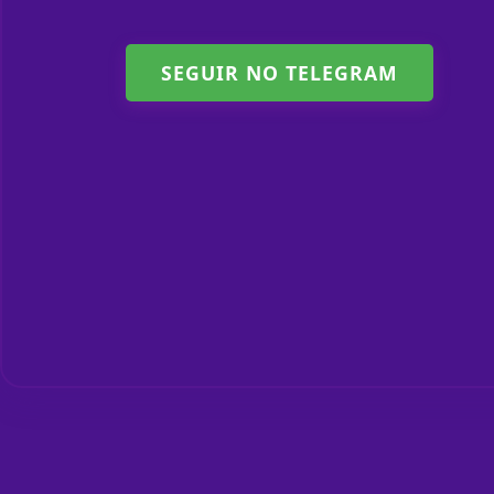
SEGUIR NO TELEGRAM