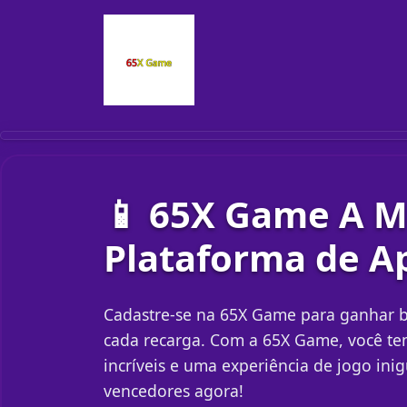
📱 65X Game A M
Plataforma de A
Cadastre-se na 65X Game para ganhar 
cada recarga. Com a 65X Game, você t
incríveis e uma experiência de jogo inig
vencedores agora!