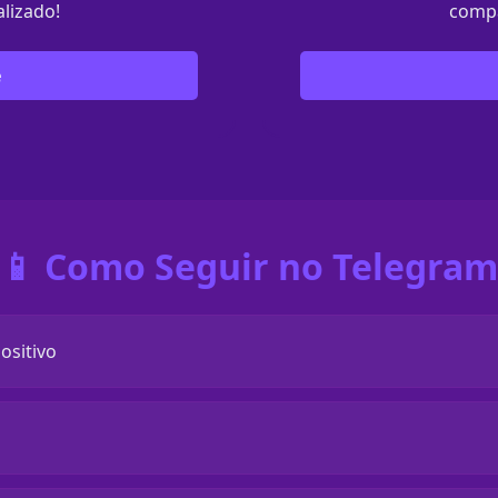
lizado!
compa
e
📱 Como Seguir no Telegram
ositivo