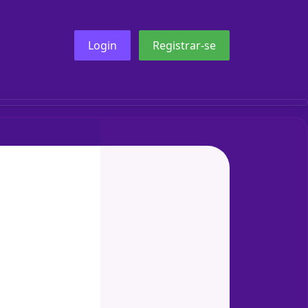
Login
Registrar-se