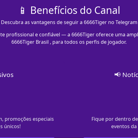
📱 Benefícios do Canal
Descubra as vantagens de seguir a 6666Tiger no Telegram
te profissional e confiável — a 6666Tiger oferece uma amp
6666Tiger Brasil , para todos os perfis de jogador.
sivos
📢 Notí
m, promoções especiais
Fique por dentro d
s únicos!
eventos da