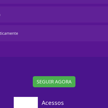
a
aticamente
SEGUIR AGORA
Acessos