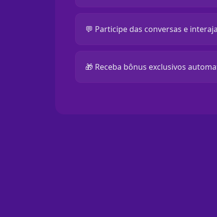
💬 Participe das conversas e interaj
🎁 Receba bônus exclusivos autom