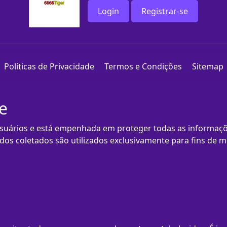
Login
Registrar-se
Políticas de Privacidade
Termos e Condições
Sitemap
de
 usuários e está empenhada em proteger todas as informaçõ
os coletados são utilizados exclusivamente para fins de m