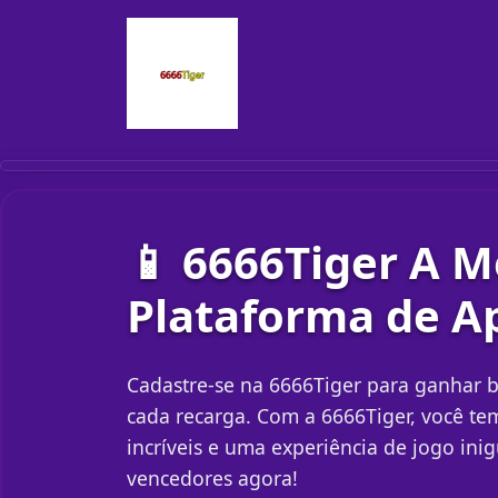
📱 6666Tiger A M
Plataforma de A
Cadastre-se na 6666Tiger para ganhar 
cada recarga. Com a 6666Tiger, você t
incríveis e uma experiência de jogo inig
vencedores agora!