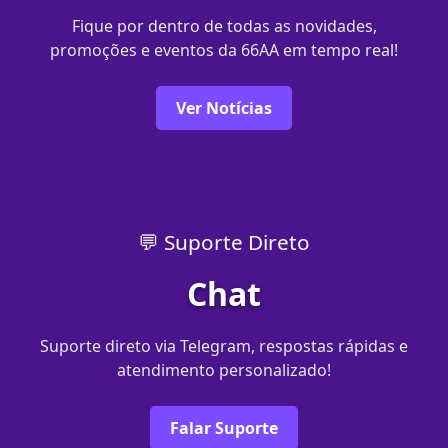
Fique por dentro de todas as novidades,
promoções e eventos da 66AA em tempo real!
Ver Notícias
💬 Suporte Direto
Chat
Suporte direto via Telegram, respostas rápidas e
atendimento personalizado!
Falar Suporte