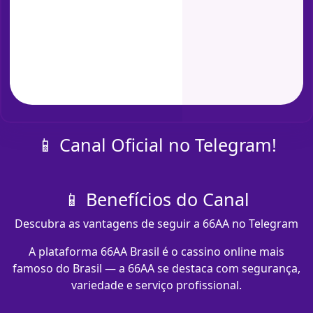
📱 Canal Oficial no Telegram!
📱 Benefícios do Canal
Descubra as vantagens de seguir a 66AA no Telegram
A plataforma 66AA Brasil é o cassino online mais
famoso do Brasil — a 66AA se destaca com segurança,
variedade e serviço profissional.