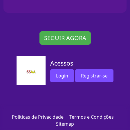
SEGUIR AGORA
Acessos
Login
Registrar-se
Políticas de Privacidade
Termos e Condições
Sitemap