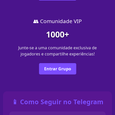
👥 Comunidade VIP
1000+
Junte-se a uma comunidade exclusiva de
jogadores e compartilhe experiências!
Entrar Grupo
📱 Como Seguir no Telegram