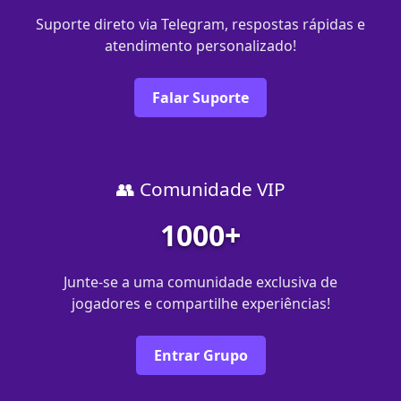
Suporte direto via Telegram, respostas rápidas e
atendimento personalizado!
Falar Suporte
👥 Comunidade VIP
1000+
Junte-se a uma comunidade exclusiva de
jogadores e compartilhe experiências!
Entrar Grupo