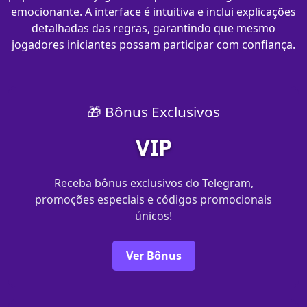
emocionante. A interface é intuitiva e inclui explicações
detalhadas das regras, garantindo que mesmo
jogadores iniciantes possam participar com confiança.
🎁 Bônus Exclusivos
VIP
Receba bônus exclusivos do Telegram,
promoções especiais e códigos promocionais
únicos!
Ver Bônus