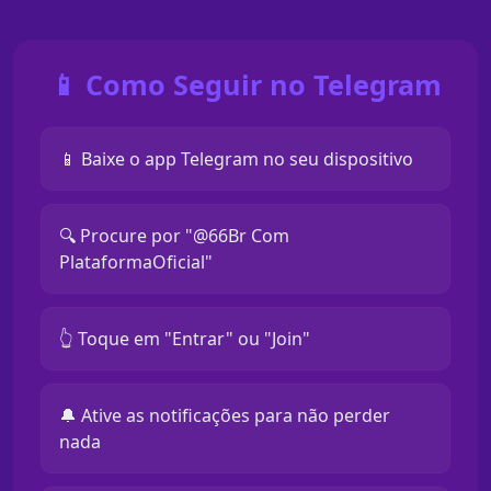
📱 Como Seguir no Telegram
📱 Baixe o app Telegram no seu dispositivo
🔍 Procure por "@66Br Com
PlataformaOficial"
👆 Toque em "Entrar" ou "Join"
🔔 Ative as notificações para não perder
nada