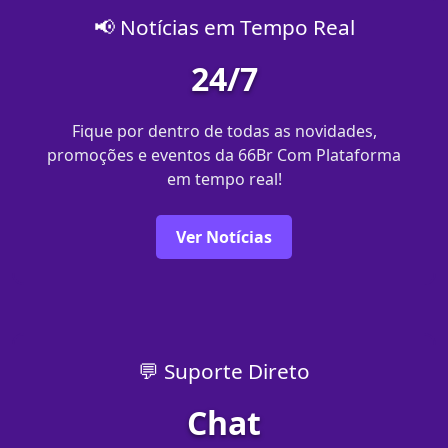
📢 Notícias em Tempo Real
24/7
Fique por dentro de todas as novidades,
promoções e eventos da 66Br Com Plataforma
em tempo real!
Ver Notícias
💬 Suporte Direto
Chat