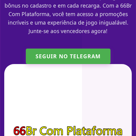
bônus no cadastro e em cada recarga. Com a 66Br
Com Plataforma, você tem acesso a promoções
incríveis e uma experiência de jogo inigualável.
Junte-se aos vencedores agora!
SEGUIR NO TELEGRAM