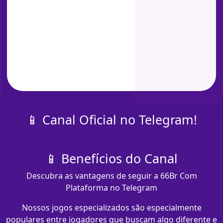
📱 Canal Oficial no Telegram!
📱 Benefícios do Canal
Descubra as vantagens de seguir a 66Br Com
Plataforma no Telegram
Nossos jogos especializados são especialmente
populares entre jogadores que buscam algo diferente e