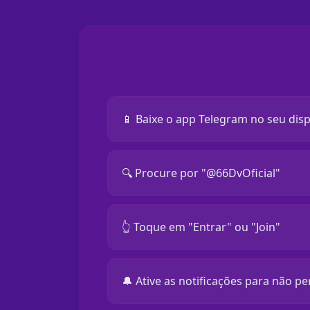
📱 Baixe o app Telegram no seu disp
🔍 Procure por "@66DvOficial"
👆 Toque em "Entrar" ou "Join"
🔔 Ative as notificações para não p