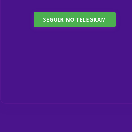
SEGUIR NO TELEGRAM