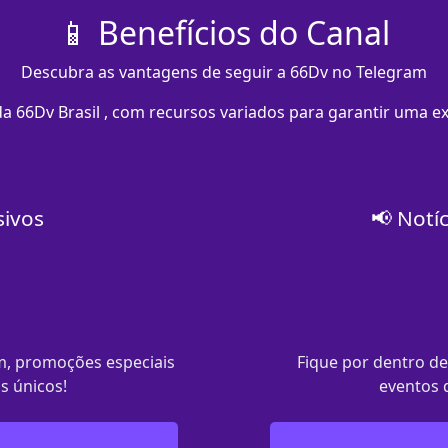
📱 Benefícios do Canal
Descubra as vantagens de seguir a 66Dv no Telegram
a 66Dv Brasil , com recursos variados para garantir uma e
sivos
📢 Notí
m, promoções especiais
Fique por dentro d
s únicos!
eventos 