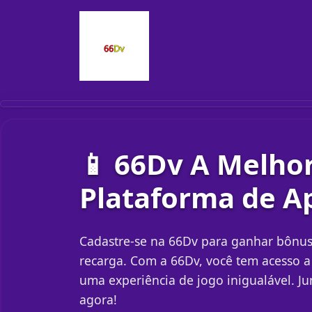
📱 66Dv A Melho
Plataforma de A
Cadastre-se na 66Dv para ganhar bônus
recarga. Com a 66Dv, você tem acesso a
uma experiência de jogo inigualável. J
agora!