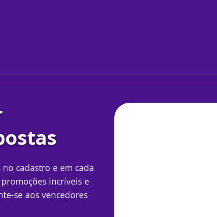
r
postas
 no cadastro e em cada
 promoções incríveis e
unte-se aos vencedores