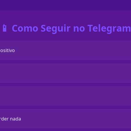
📱 Como Seguir no Telegram
ositivo
erder nada