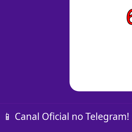
📱 Canal Oficial no Telegram!