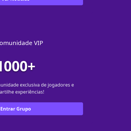
Comunidade VIP
1000+
unidade exclusiva de jogadores e
rtilhe experiências!
Entrar Grupo