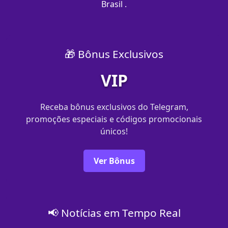
Brasil .
🎁 Bônus Exclusivos
VIP
Receba bônus exclusivos do Telegram,
promoções especiais e códigos promocionais
únicos!
Ver Bônus
📢 Notícias em Tempo Real