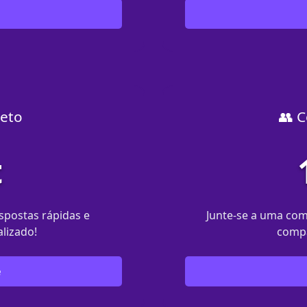
reto
👥 
t
espostas rápidas e
Junte-se a uma com
lizado!
compa
e