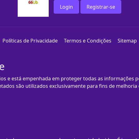
Login
Registrar-se
Políticas de Privacidade
Termos e Condições
Sitemap
de
rios e está empenhada em proteger todas as informações p
tados são utilizados exclusivamente para fins de melhoria