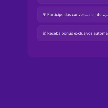
💬 Participe das conversas e interaj
🎁 Receba bônus exclusivos autom