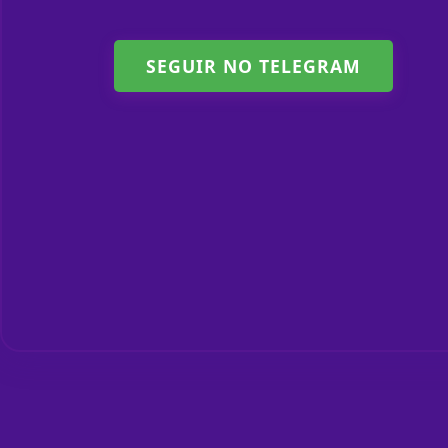
SEGUIR NO TELEGRAM