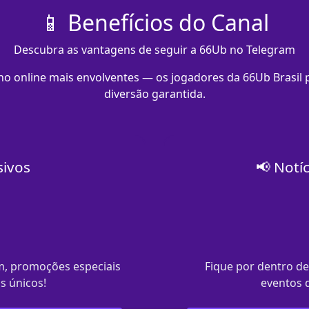
📱 Benefícios do Canal
Descubra as vantagens de seguir a 66Ub no Telegram
o online mais envolventes — os jogadores da 66Ub Brasil 
diversão garantida.
sivos
📢 Notí
m, promoções especiais
Fique por dentro d
s únicos!
eventos 