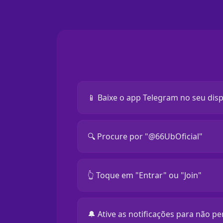
📱 Baixe o app Telegram no seu disp
🔍 Procure por "@66UbOficial"
👆 Toque em "Entrar" ou "Join"
🔔 Ative as notificações para não p