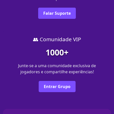
Falar Suporte
👥 Comunidade VIP
1000+
Junte-se a uma comunidade exclusiva de
jogadores e compartilhe experiências!
Entrar Grupo