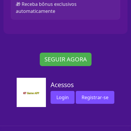
🎁 Receba bônus exclusivos
automaticamente
SEGUIR AGORA
Acessos
Login
Registrar-se