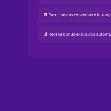
💬 Participe das conversas e interaj
🎁 Receba bônus exclusivos autom