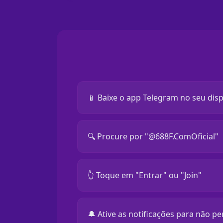
📱 Baixe o app Telegram no seu disp
🔍 Procure por "@688F.ComOficial"
👆 Toque em "Entrar" ou "Join"
🔔 Ative as notificações para não p