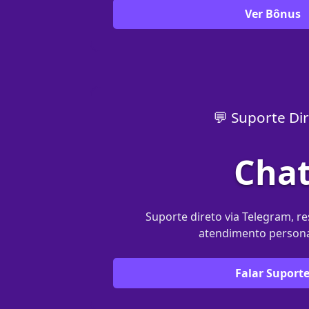
Ver Bônus
💬 Suporte Di
Cha
Suporte direto via Telegram, r
atendimento persona
Falar Suport