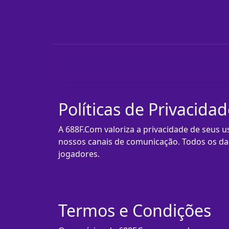
Políticas de Privacida
A 688F.Com valoriza a privacidade de seus 
nossos canais de comunicação. Todos os dad
jogadores.
Termos e Condições