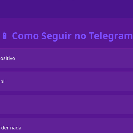
📱 Como Seguir no Telegram
ositivo
al"
erder nada