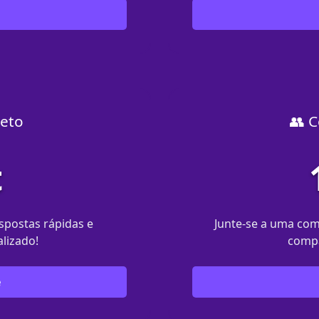
reto
👥 
t
espostas rápidas e
Junte-se a uma com
lizado!
compa
e