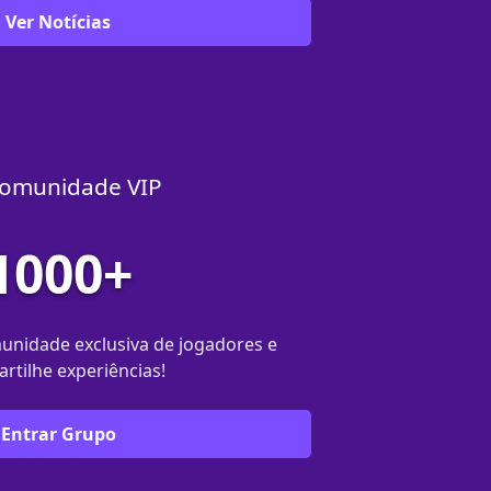
Ver Notícias
Comunidade VIP
1000+
unidade exclusiva de jogadores e
rtilhe experiências!
Entrar Grupo