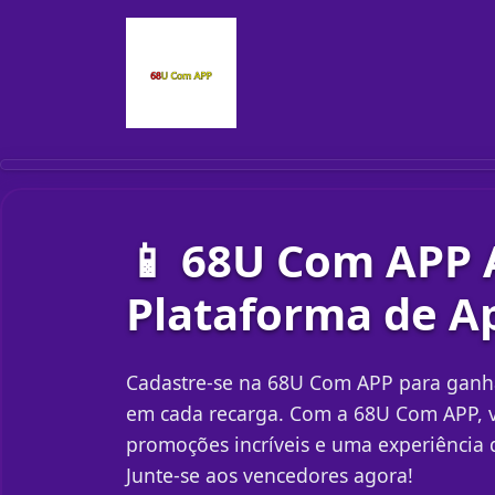
📱 68U Com APP 
Plataforma de A
Cadastre-se na 68U Com APP para ganh
em cada recarga. Com a 68U Com APP, v
promoções incríveis e uma experiência d
Junte-se aos vencedores agora!