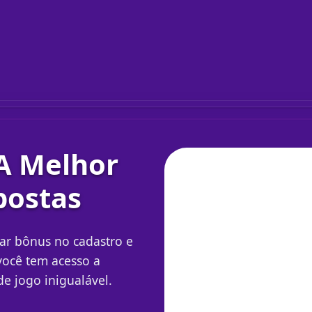
A Melhor
postas
ar bônus no cadastro e
ocê tem acesso a
e jogo inigualável.