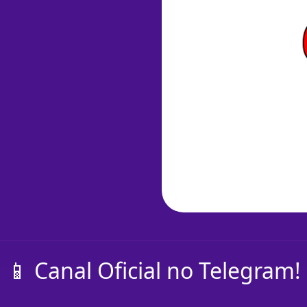
📱 Canal Oficial no Telegram!