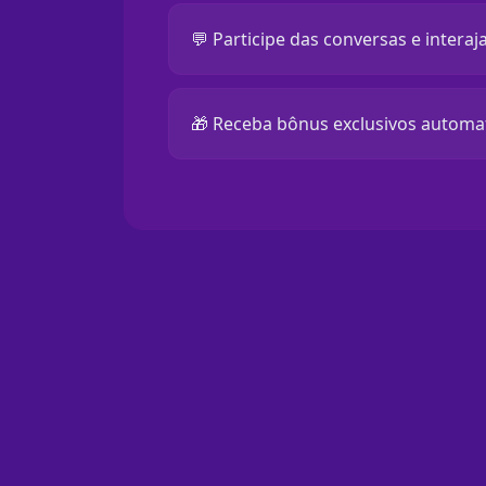
💬 Participe das conversas e interaj
🎁 Receba bônus exclusivos autom