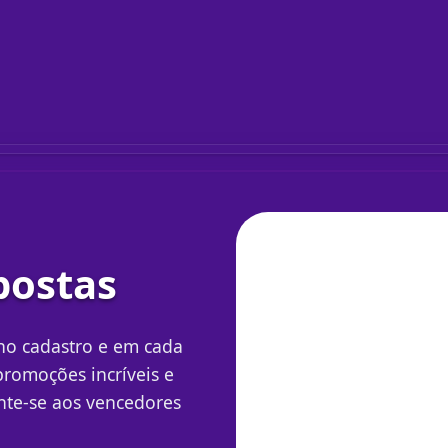
postas
no cadastro e em cada
promoções incríveis e
unte-se aos vencedores