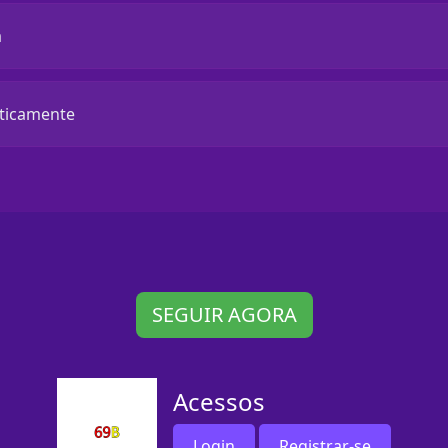
a
aticamente
SEGUIR AGORA
Acessos
Login
Registrar-se