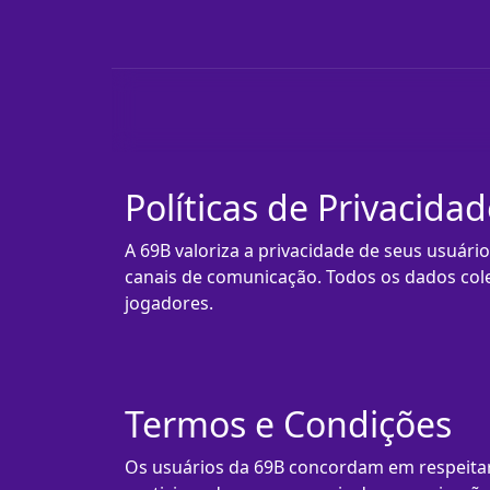
Políticas de Privacida
A 69B valoriza a privacidade de seus usuár
canais de comunicação. Todos os dados cole
jogadores.
Termos e Condições
Os usuários da 69B concordam em respeitar 