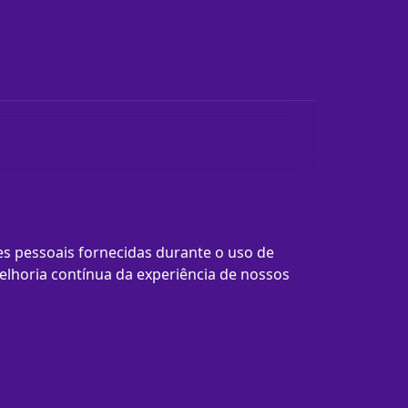
s pessoais fornecidas durante o uso de
elhoria contínua da experiência de nossos