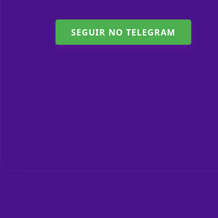
SEGUIR NO TELEGRAM