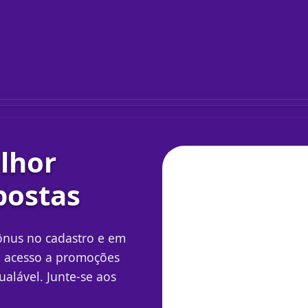
lhor
postas
ônus no cadastro e em
m acesso a promoções
ualável. Junte-se aos