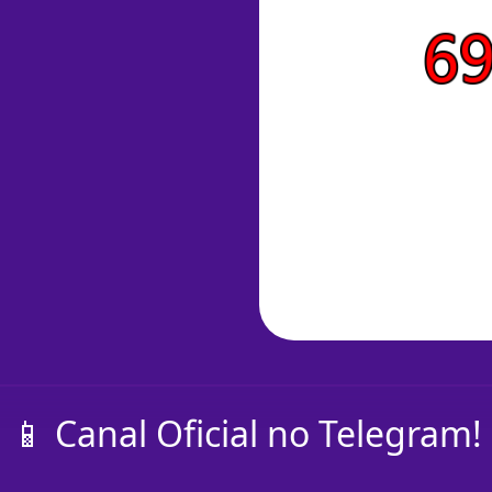
📱 Canal Oficial no Telegram!