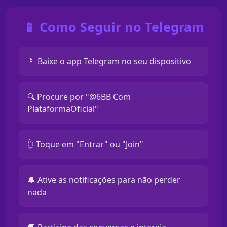
📱 Como Seguir no Telegram
📱 Baixe o app Telegram no seu dispositivo
🔍 Procure por "@6BB Com
PlataformaOficial"
👆 Toque em "Entrar" ou "Join"
🔔 Ative as notificações para não perder
nada