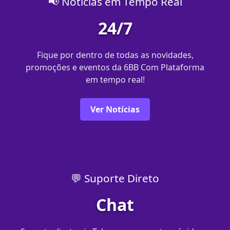
📢 Notícias em Tempo Real
24/7
Fique por dentro de todas as novidades,
promoções e eventos da 6BB Com Plataforma
em tempo real!
Ver Notícias
💬 Suporte Direto
Chat