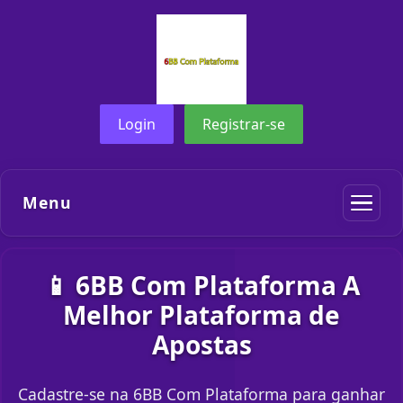
Login
Registrar-se
Menu
📱 6BB Com Plataforma A
Melhor Plataforma de
Apostas
Cadastre-se na 6BB Com Plataforma para ganhar