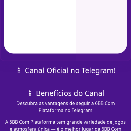
📱 Canal Oficial no Telegram!
📱 Benefícios do Canal
Descubra as vantagens de seguir a 6BB Com
Plataforma no Telegram
A 6BB Com Plataforma tem grande variedade de jogos
e atmosfera única — é o melhor lugar da 6BB Com