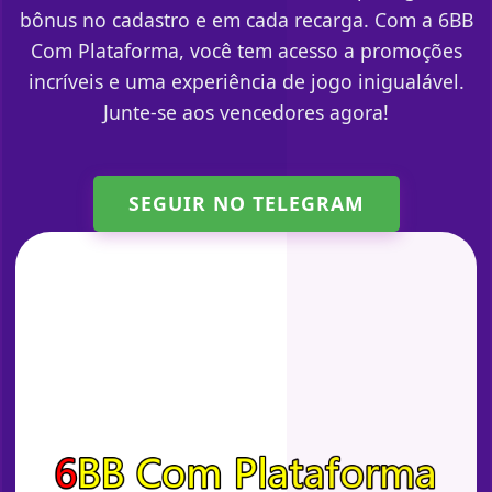
bônus no cadastro e em cada recarga. Com a 6BB
Com Plataforma, você tem acesso a promoções
incríveis e uma experiência de jogo inigualável.
Junte-se aos vencedores agora!
SEGUIR NO TELEGRAM