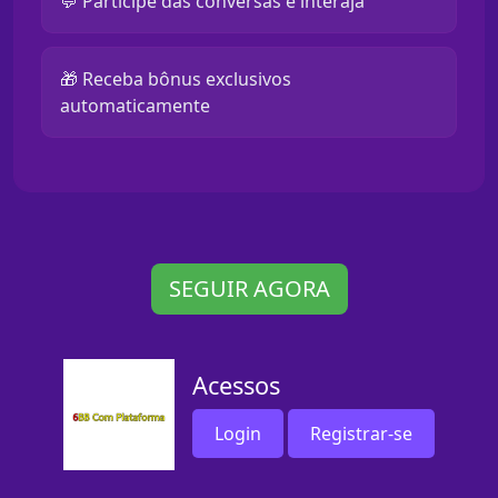
💬 Participe das conversas e interaja
🎁 Receba bônus exclusivos
automaticamente
SEGUIR AGORA
Acessos
Login
Registrar-se