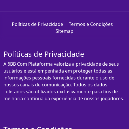
Políticas de Privacidade
Termos e Condições
Sitemap
Políticas de Privacidade
A 6BB Com Plataforma valoriza a privacidade de seus
usuários e está empenhada em proteger todas as
informações pessoais fornecidas durante o uso de
nossos canais de comunicação. Todos os dados
coletados são utilizados exclusivamente para fins de
melhoria contínua da experiência de nossos jogadores.