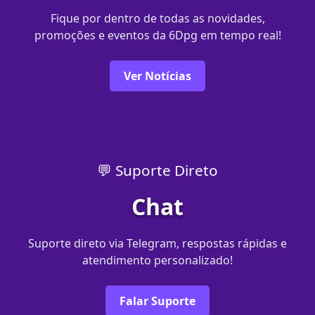
Fique por dentro de todas as novidades,
promoções e eventos da 6Dpg em tempo real!
Ver Notícias
💬 Suporte Direto
Chat
Suporte direto via Telegram, respostas rápidas e
atendimento personalizado!
Falar Suporte