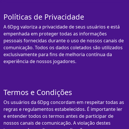
Políticas de Privacidade
A 6Dpg valoriza a privacidade de seus usuários e está
empenhada em proteger todas as informações
pessoais fornecidas durante o uso de nossos canais de
comunicação. Todos os dados coletados são utilizados
exclusivamente para fins de melhoria contínua da
experiência de nossos jogadores.
Termos e Condições
Os usuários da 6Dpg concordam em respeitar todas as
regras e regulamentos estabelecidos. É importante ler
e entender todos os termos antes de participar de
nossos canais de comunicação. A violação destes