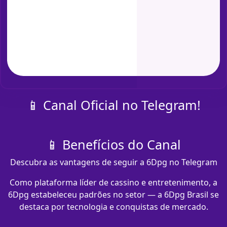
📱 Canal Oficial no Telegram!
📱 Benefícios do Canal
Descubra as vantagens de seguir a 6Dpg no Telegram
Como plataforma líder de cassino e entretenimento, a
6Dpg estabeleceu padrões no setor — a 6Dpg Brasil se
destaca por tecnologia e conquistas de mercado.