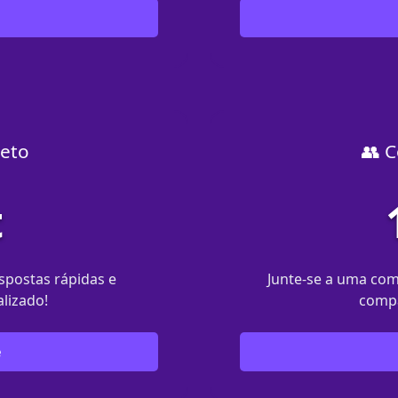
reto
👥 
t
espostas rápidas e
Junte-se a uma com
lizado!
compa
e