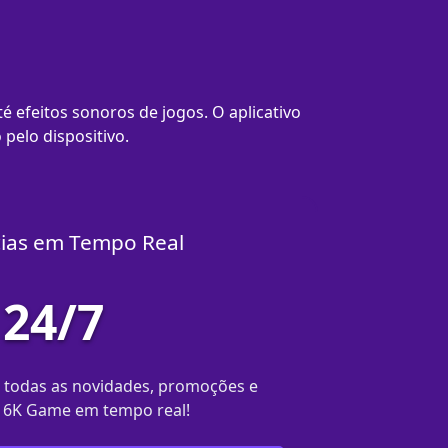
é efeitos sonoros de jogos. O aplicativo
elo dispositivo.
cias em Tempo Real
24/7
e todas as novidades, promoções e
 6K Game em tempo real!