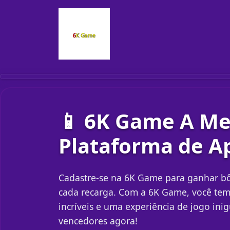
📱 6K Game A Me
Plataforma de A
Cadastre-se na 6K Game para ganhar b
cada recarga. Com a 6K Game, você te
incríveis e uma experiência de jogo inig
vencedores agora!