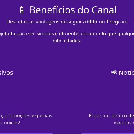
📱 Benefícios do Canal
Descubra as vantagens de seguir a 6RRr no Telegram
jetado para ser simples e eficiente, garantindo que qualque
dificuldades:
sivos
📢 Notí
m, promoções especiais
Fique por dentro d
s únicos!
eventos 