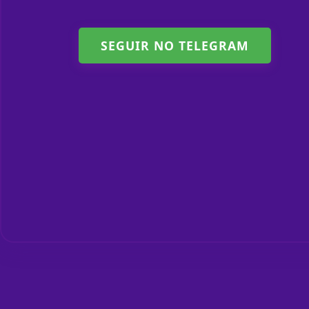
SEGUIR NO TELEGRAM