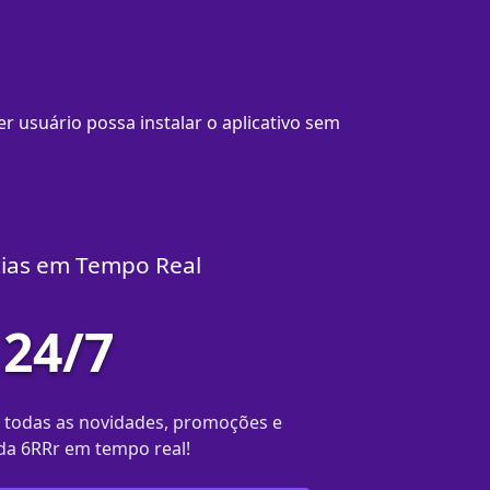
r usuário possa instalar o aplicativo sem
cias em Tempo Real
24/7
e todas as novidades, promoções e
da 6RRr em tempo real!