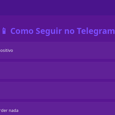
📱 Como Seguir no Telegram
ositivo
erder nada