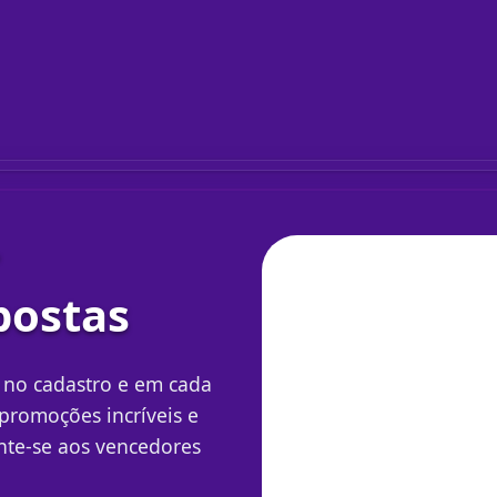
postas
 no cadastro e em cada
promoções incríveis e
unte-se aos vencedores