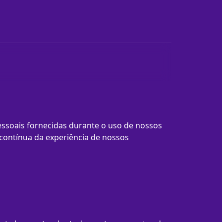
essoais fornecidas durante o uso de nossos
 contínua da experiência de nossos