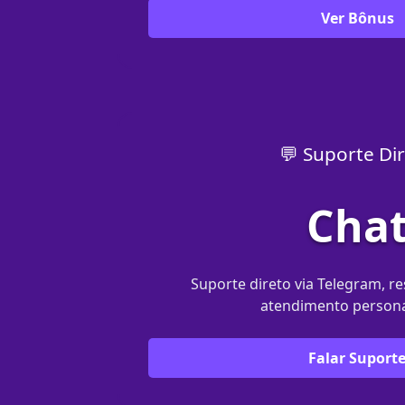
Ver Bônus
💬 Suporte Di
Cha
Suporte direto via Telegram, r
atendimento persona
Falar Suport