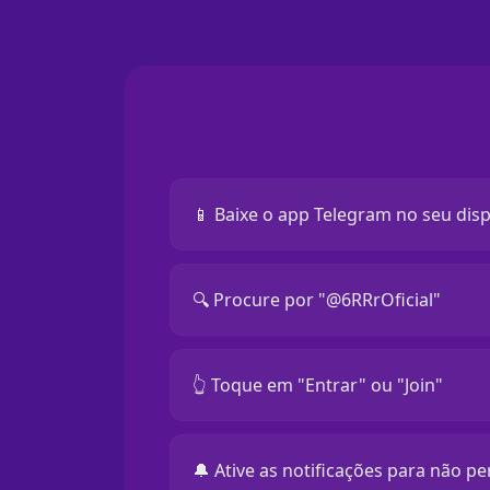
📱 Baixe o app Telegram no seu disp
🔍 Procure por "@6RRrOficial"
👆 Toque em "Entrar" ou "Join"
🔔 Ative as notificações para não p