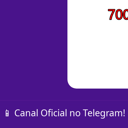
📱 Canal Oficial no Telegram!