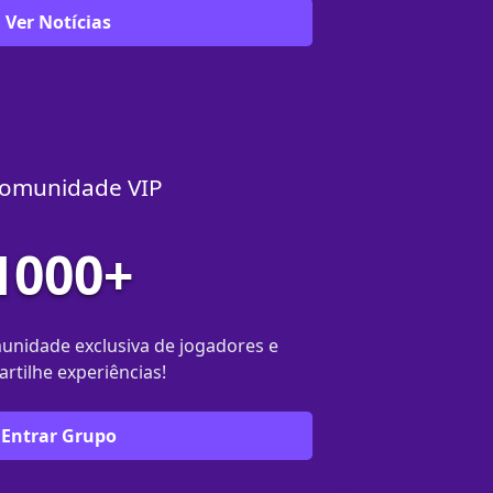
Ver Notícias
Comunidade VIP
1000+
unidade exclusiva de jogadores e
rtilhe experiências!
Entrar Grupo