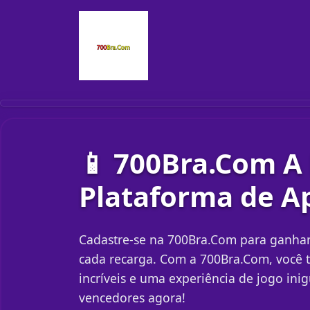
📱 700Bra.Com A
Plataforma de A
Cadastre-se na 700Bra.Com para ganha
cada recarga. Com a 700Bra.Com, você
incríveis e uma experiência de jogo inig
vencedores agora!