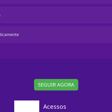
a
aticamente
SEGUIR AGORA
Acessos