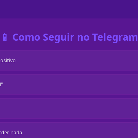
📱 Como Seguir no Telegram
ositivo
l"
erder nada