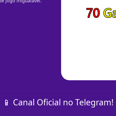
e jogo inigualável.
📱 Canal Oficial no Telegram!