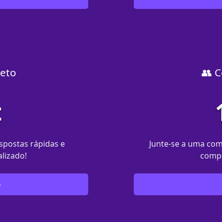
reto
👥 
t
espostas rápidas e
Junte-se a uma com
lizado!
compa
e