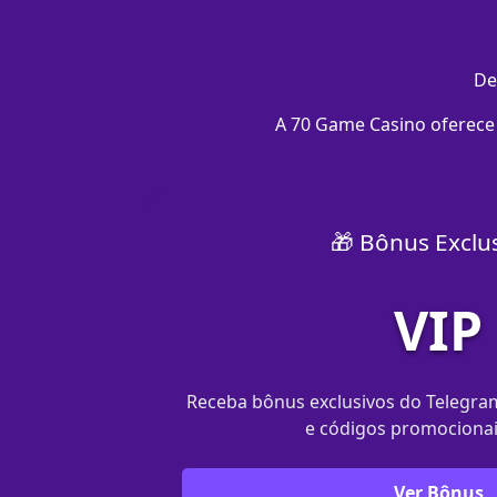
De
A 70 Game Casino oferece 
🎁 Bônus Exclu
VIP
Receba bônus exclusivos do Telegra
e códigos promocionai
Ver Bônus