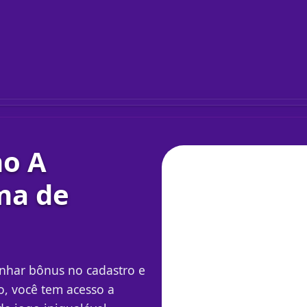
no A
ma de
nhar bônus no cadastro e
, você tem acesso a