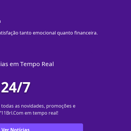
m
atisfação tanto emocional quanto financeira.
cias em Tempo Real
24/7
e todas as novidades, promoções e
711Brl.Com em tempo real!
Ver Notícias