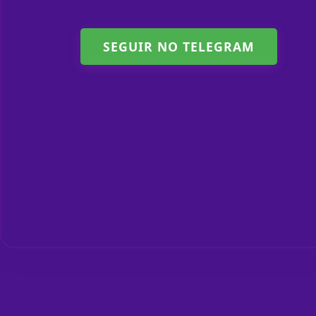
SEGUIR NO TELEGRAM