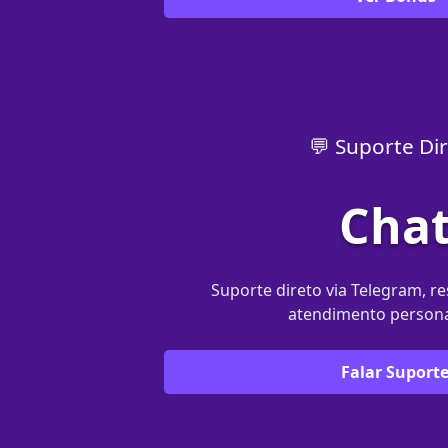
💬 Suporte Di
Cha
Suporte direto via Telegram, r
atendimento persona
Falar Suport