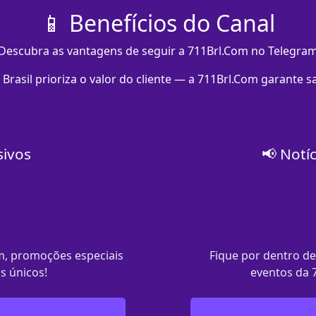
📱 Benefícios do Canal
Descubra as vantagens de seguir a 711Brl.Com no Telegra
Brasil prioriza o valor do cliente — a 711Brl.Com garante s
sivos
📢 Notí
m, promoções especiais
Fique por dentro d
s únicos!
eventos da 