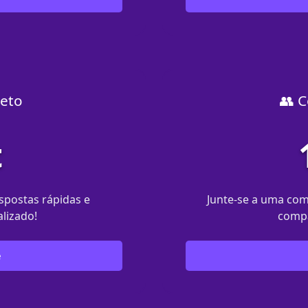
reto
👥 
t
espostas rápidas e
Junte-se a uma com
lizado!
compa
e