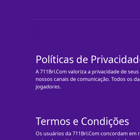
Políticas de Privacida
A 711Brl.Com valoriza a privacidade de seu
nossos canais de comunicação. Todos os dad
jogadores.
Termos e Condições
Os usuários da 711Brl.Com concordam em res