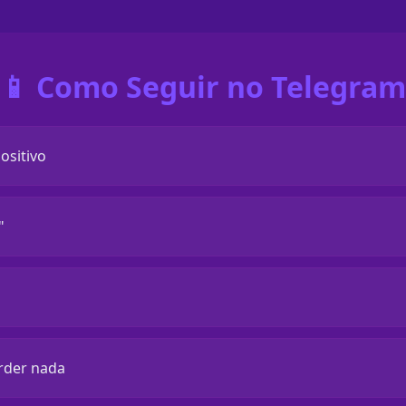
📱 Como Seguir no Telegram
ositivo
"
erder nada