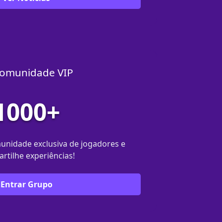
Comunidade VIP
1000+
unidade exclusiva de jogadores e
rtilhe experiências!
Entrar Grupo