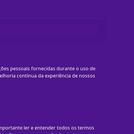
ções pessoais fornecidas durante o uso de
elhoria contínua da experiência de nossos
mportante ler e entender todos os termos