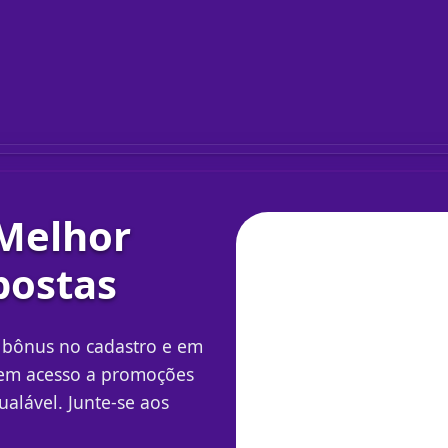
 Melhor
postas
 bônus no cadastro e em
tem acesso a promoções
ualável. Junte-se aos