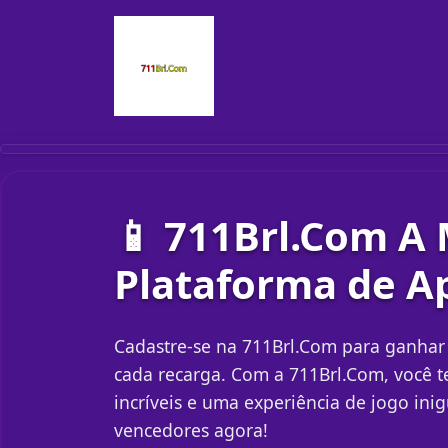
📱 711Brl.Com A
Plataforma de A
Cadastre-se na 711Brl.Com para ganhar
cada recarga. Com a 711Brl.Com, você 
incríveis e uma experiência de jogo inig
vencedores agora!