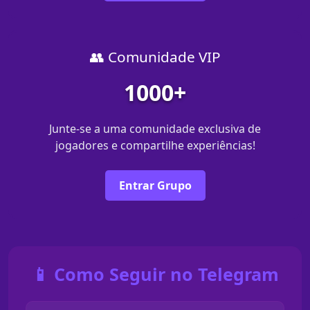
👥 Comunidade VIP
1000+
Junte-se a uma comunidade exclusiva de
jogadores e compartilhe experiências!
Entrar Grupo
📱 Como Seguir no Telegram