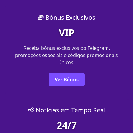
🎁 Bônus Exclusivos
VIP
Receba bônus exclusivos do Telegram,
promoções especiais e códigos promocionais
únicos!
Ver Bônus
📢 Notícias em Tempo Real
24/7